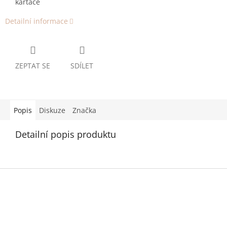
kartáče
Detailní informace
ZEPTAT SE
SDÍLET
Popis
Diskuze
Značka
Detailní popis produktu
Z
á
p
a
t