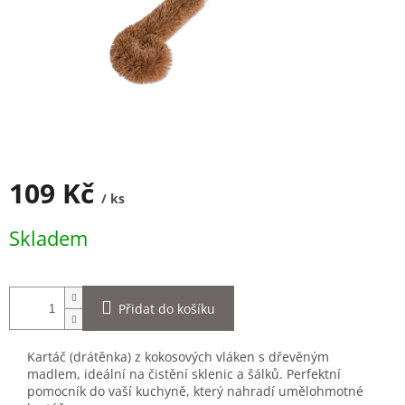
109 Kč
/ ks
Měrná
Skladem
cena:
Přidat do košíku
Kartáč (drátěnka) z kokosových vláken s dřevěným
madlem, ideální na čistění sklenic a šálků. Perfektní
pomocník do vaší kuchyně, který nahradí umělohmotné