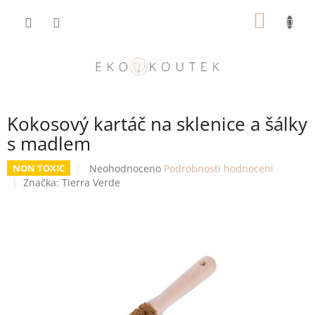
Přejít
NÁKUP
na
obsah
KOŠÍK
Kokosový kartáč na sklenice a šálky
s madlem
Průměrné
Neohodnoceno
Podrobnosti hodnocení
NON TOXIC
hodnocení
Značka:
Tierra Verde
produktu
je
0,0
z
5
hvězdiček.