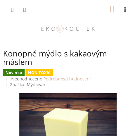
Přejít
NÁKUP
na
obsah
KOŠÍK
Konopné mýdlo s kakaovým
máslem
Novinka
NON TOXIC
Průměrné
Neohodnoceno
Podrobnosti hodnocení
hodnocení
Značka:
Mýdlovar
produktu
je
0,0
z
5
hvězdiček.