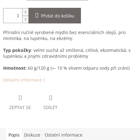
Přidat do košíku
Přírodní ručně vyrobené mýdlo bez esenciálních olejů, pro
miminka, na lupénku, na ekzémy.
Typ pokožky
: velmi suchá až smíšená, citlivá, ekzematická, s
lupénkou a jinými zdravotními problémy
Hmotnost:
60 g/120 g (+- 10 % vlivem odparu vody při zrání)
Detailní informace
ZEPTAT SE
SDÍLET
Popis
Diskuze
Ostatní informace