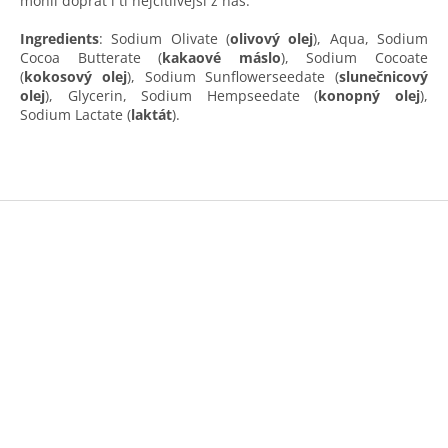
mohli dopřát i ti nejcitlivější z nás.
Ingredients
: Sodium Olivate (
olivový olej
), Aqua, Sodium
Cocoa Butterate (
kakaové máslo
), Sodium Cocoate
(
kokosový olej
), Sodium Sunflowerseedate (
slune
č
nicový
olej
), Glycerin, Sodium Hempseedate (
konopný olej
),
Sodium Lactate (
laktát
).
Z
á
p
a
t
í