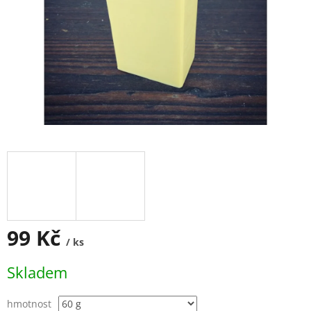
99 Kč
/ ks
Měrná
Skladem
cena:
hmotnost