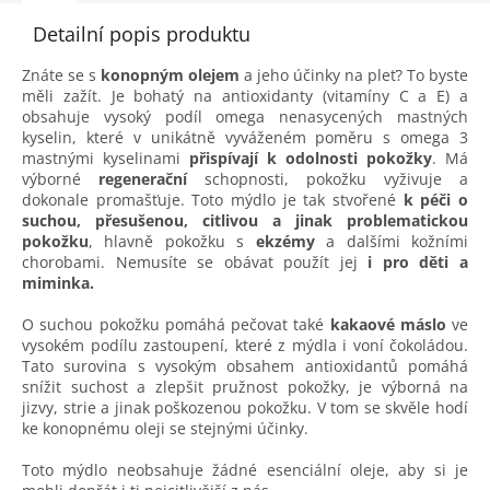
Detailní popis produktu
Znáte se s
konopným olejem
a jeho účinky na pleť? To byste
měli zažít. Je bohatý na antioxidanty (vitamíny C a E) a
obsahuje vysoký podíl omega nenasycených mastných
kyselin, které v unikátně vyváženém poměru s omega 3
mastnými kyselinami
přispívají k odolnosti pokožky
. Má
výborné
regenerační
schopnosti, pokožku vyživuje a
dokonale promašťuje. Toto mýdlo je tak stvořené
k péči o
suchou, přesušenou, citlivou a jinak problematickou
pokožku
, hlavně pokožku s
ekzémy
a dalšími kožními
chorobami. Nemusíte se obávat použít jej
i pro děti a
miminka.
O suchou pokožku pomáhá pečovat také
kakaové máslo
ve
vysokém podílu zastoupení, které z mýdla i voní čokoládou.
Tato surovina s vysokým obsahem antioxidantů pomáhá
snížit suchost a zlepšit pružnost pokožky, je výborná na
jizvy, strie a jinak poškozenou pokožku. V tom se skvěle hodí
ke konopnému oleji se stejnými účinky.
Toto mýdlo neobsahuje žádné esenciální oleje, aby si je