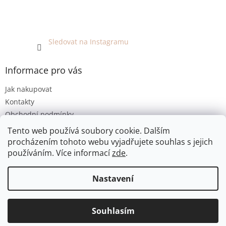
Sledovat na Instagramu
Informace pro vás
Jak nakupovat
Kontakty
Obchodní podmínky
Podmínky ochrany osobních údajů
Tento web používá soubory cookie. Dalším
procházením tohoto webu vyjadřujete souhlas s jejich
používáním. Více informací
zde
.
Vytvořil Shoptet
Nastavení
Copyright 2026
EKO KOUTEK
. Všechna práva vyhrazena.
Jsme bezobalový prodej v Olomouci. E-shop umožňuje pouze
Souhlasím
Upravit nastavení cookies
osobní odběr. Děkujeme za pochopení :-)