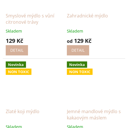
Smyslové mýdlo s vůní
Zahradnické mýdlo
citronové trávy
Skladem
Skladem
129 Kč
129 Kč
od
DETAIL
DETAIL
Novinka
Novinka
NON TOXIC
NON TOXIC
Zlaté koji mýdlo
Jemné mandlové mýdlo s
kakaovým máslem
Skladem
Skladem