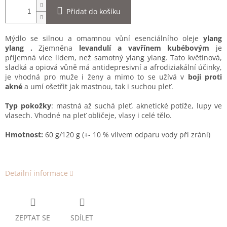
Přidat do košíku
Mýdlo se silnou a omamnou vůní esenciálního oleje
ylang
ylang .
Zjemněna
levandulí a vavřínem kubébovým
je
příjemná více lidem, než samotný ylang ylang. Tato květinová,
sladká a opiová vůně má antidepresivní a afrodiziakální účinky,
je vhodná pro muže i ženy a mimo to se užívá v
boji proti
akné
a umí ošetřit jak mastnou, tak i suchou pleť.
Typ pokožky
: mastná až suchá pleť, aknetické potíže, lupy ve
vlasech. Vhodné na pleť obličeje, vlasy i celé tělo.
Hmotnost:
60 g/120 g (+- 10 % vlivem odparu vody při zrání)
Detailní informace
ZEPTAT SE
SDÍLET