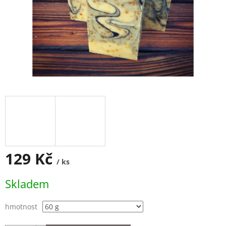
129 Kč
/ ks
Měrná
Skladem
cena:
hmotnost