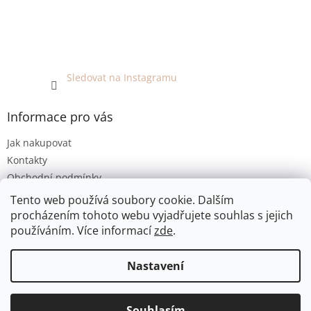
Sledovat na Instagramu
Informace pro vás
Jak nakupovat
Kontakty
Obchodní podmínky
Podmínky ochrany osobních údajů
Tento web používá soubory cookie. Dalším
procházením tohoto webu vyjadřujete souhlas s jejich
používáním. Více informací
zde
.
Vytvořil Shoptet
Nastavení
Copyright 2026
EKO KOUTEK
. Všechna práva vyhrazena.
Jsme bezobalový prodej v Olomouci. E-shop umožňuje pouze
Souhlasím