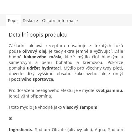
Popis
Diskuze
Ostatní informace
Detailní popis produktu
Základní olejová receptura obsahuje z tekutých tuků
pouze
olivový olej
, je tedy extra jemné a vyživující. Dále
hodně
kakaového másla
, které mýdlo činí hladkým a
sametovým a pěnu bohatou a krémovou. Pokožce
pomáhá
udržet hydrataci
. Mýdlo pro všechny typy pleti,
dovede díky vyššímu obsahu kokosového oleje umýt
i
poctivého sportovce
.
Pro dosažení peeligového efektu je v mýdle
květ jasmínu
,
jehož vůní připomíná.
I toto mýdlo je vhodné jako
vlasový šampon
!
※
Ingredients
: Sodium Olivate (olivový olej), Aqua, Sodium