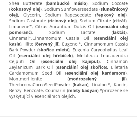
Shea Butterate (
bambucké máslo
), Sodium Cocoate
(
kokosový olej
), Sodium Sunflowerseedate (
slune
č
nicový
olej
), Glycerin, Sodium Rapeseedate (
ř
epkový olej
),
Sodium Castorate (
ricinový olej
), Sodium Citrate (
citrát
),
Limonene*, Citrus Aurantium Dulcis Oil (
esenciální ole
j
pomeran
č
), Sodium Lactate (
laktát
),
Cinnamal*,Cinnamomum Cassia Oil (
esenciální olej
kasia
), Illite (
č
ervený jíl
), Eugenol*, Cinnamomum Cassia
Bark Powder (
sko
ř
ice mletá
), Eugenia Caryophyllus Leaf
Oil (
esenciální olej h
ř
ebí
č
ek
), Melaleuca Leucadendra
Cejputi Oil (
esenciální olej kajeput
), Cinnamon
Zeylanicum Bark Oil (
esenciální olej sko
ř
ice
), Elletaria
Cardamomum Seed Oil (
esenciální olej kardamom
),
Montmorillonite (
modrozelený jíl
),
TheobromaCocoaSeedPowder (
kakao
), Linalool*, Kaolin,
Benzyl Benzoate, Coumarin (
mletý badyán
),*přirozeně se
vyskytující v esenciálních olejích.
Z
á
p