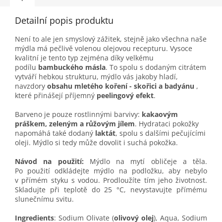
Detailní popis produktu
Není to ale jen smyslový zážitek, stejně jako všechna naše
mýdla má pečlivě volenou olejovou recepturu. Vysoce
kvalitní je tento typ zejména díky velkému
podílu
bambuckého másla
. To spolu s dodaným citrátem
vytváří hebkou strukturu, mýdlo vás jakoby hladí,
navzdory
obsahu mletého koření - skořici a badyánu
,
které přinášejí příjemný
peelingový efekt
.
Barveno je pouze rostlinnými barvivy:
kakaovým
práškem, zeleným a růžovým jílem
. Hydrataci pokožky
napomáhá také dodaný
laktát
, spolu s dalšími pečujícími
oleji. Mýdlo si tedy může dovolit i suchá pokožka.
Návod na použití:
Mýdlo na mytí obličeje a těla.
Po použití odkládejte mýdlo na podložku, aby nebylo
v přímém styku s vodou. Prodloužíte tím jeho životnost.
Skladujte při teplotě do 25 °C, nevystavujte přímému
slunečnímu svitu.
Ingredients
: Sodium Olivate (
olivový olej
), Aqua, Sodium