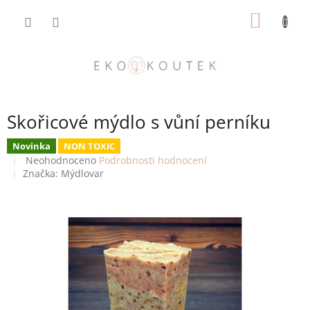
Přejít
NÁKUP
na
obsah
KOŠÍK
Skořicové mýdlo s vůní perníku
Novinka
NON TOXIC
Průměrné
Neohodnoceno
Podrobnosti hodnocení
hodnocení
Značka:
Mýdlovar
produktu
je
0,0
z
5
hvězdiček.