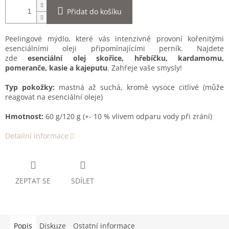
Přidat do košíku
Peelingové mýdlo, které vás intenzivně provoní kořenitými
esenciálními oleji připomínajícími perník. Najdete
zde
esenciální olej skořice, hřebíčku, kardamomu,
pomeranče, kasie a kajeputu
. Zahřeje vaše smysly!
Typ pokožky:
mastná až suchá, kromě vysoce citlivé (může
reagovat na esenciální oleje)
Hmotnost:
60 g/120 g (+- 10 % vlivem odparu vody při zrání)
Detailní informace
ZEPTAT SE
SDÍLET
Popis
Diskuze
Ostatní informace