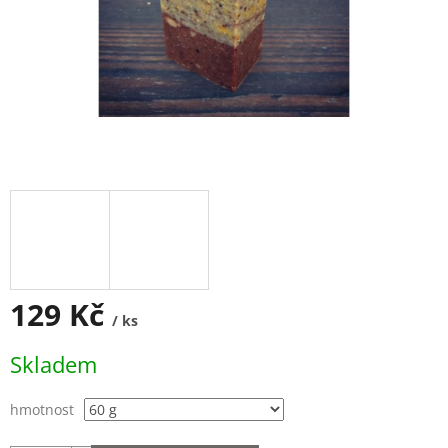
129 Kč
/ ks
Měrná
Skladem
cena:
hmotnost