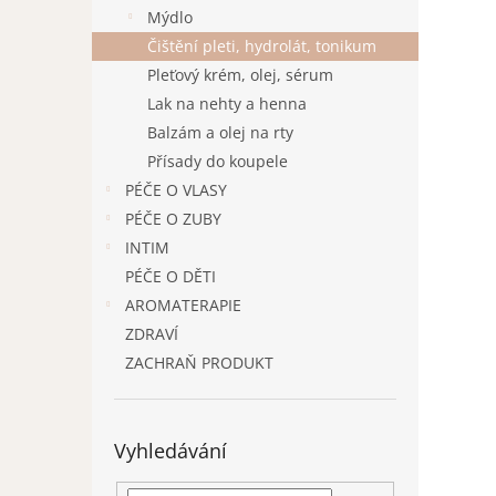
n
Mýdlo
e
Čištění pleti, hydrolát, tonikum
l
Pleťový krém, olej, sérum
Lak na nehty a henna
Balzám a olej na rty
Přísady do koupele
PÉČE O VLASY
PÉČE O ZUBY
INTIM
PÉČE O DĚTI
AROMATERAPIE
ZDRAVÍ
ZACHRAŇ PRODUKT
Vyhledávání