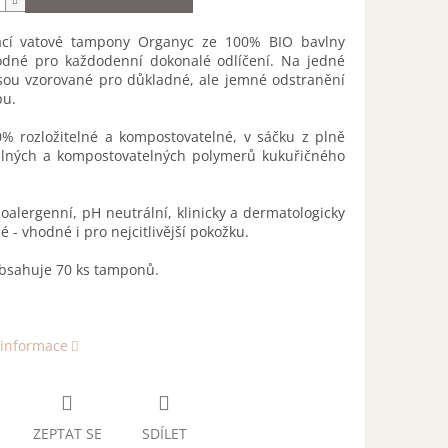
ací vatové tampony Organyc ze 100% BIO bavlny
odné pro každodenní dokonalé odlíčení. Na jedné
jsou vzorované pro důkladné, ale jemné odstranění
u.
0% rozložitelné a kompostovatelné, v sáčku z plně
telných a kompostovatelných polymerů kukuřičného
oalergenní, pH neutrální, klinicky a dermatologicky
é - vhodné i pro nejcitlivější pokožku.
obsahuje 70 ks tamponů.
 informace
ZEPTAT SE
SDÍLET