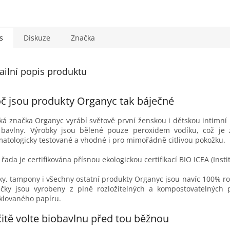
s
Diskuze
Značka
ailní popis produktu
č jsou produkty Organyc tak báječné
ská značka Organyc vyrábí světově první ženskou i dětskou intimní
bavlny. Výrobky jsou bělené pouze peroxidem vodíku, což je z
atologicky testované a vhodné i pro mimořádně citlivou pokožku.
 řada je certifikována přísnou ekologickou certifikací BIO ICEA (Insti
ky, tampony i všechny ostatní produkty Organyc jsou navíc 100% ro
čky jsou vyrobeny z plně rozložitelných a kompostovatelných 
klovaného papíru.
itě volte biobavlnu před tou běžnou