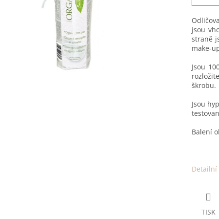
Odličov
jsou vh
straně 
make-up
Jsou 10
rozloži
škrobu.
Jsou hyp
testovan
Balení 
Detailní
TISK