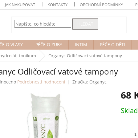
JAK NAKUPOVAT
KONTAKTY
OBCHODNÍ PODMÍNKY
P
HLEDAT
ČE O VLASY
PÉČE O ZUBY
INTIM
PÉČE O DĚTI
, hydrolát, tonikum
Organyc Odličovací vatové tampony
anyc Odličovací vatové tampony
né
dnoceno
Podrobnosti hodnocení
Značka:
Organyc
ení
68 
tu
Měrná
Skla
cena:
ek.