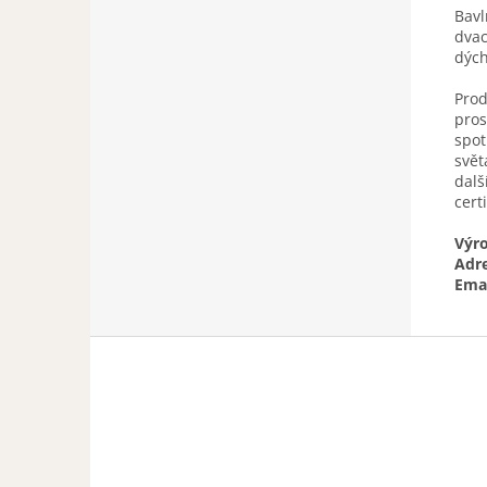
Bav
dvac
dých
Prod
pros
spot
svět
dalš
cert
Výr
Adr
Emai
Z
á
p
a
t
í