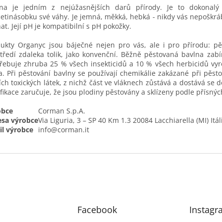
lna je jedním z nejúžasnějších darů přírody. Je to dokonalý
etinásobku své váhy. Je jemná, měkká, hebká - nikdy vás nepoškrá
at. Její pH je kompatibilní s pH pokožky.
ukty Organyc jsou báječné nejen pro vás, ale i pro přírodu: pěs
tředí zdaleka tolik, jako konvenční. Běžně pěstovaná bavlna zab
řebuje zhruba 25 % všech insekticidů a 10 % všech herbicidů vyro
a. Při pěstování bavlny se používají chemikálie zakázané při pěst
ích toxických látek, z nichž část ve vláknech zůstává a dostává se d
ifikace zaručuje, že jsou plodiny pěstovány a sklízeny podle přísný
obce
Corman S.p.A.
esa výrobce
Via Liguria, 3 – SP 40 Km 1.3 20084 Lacchiarella (MI) Itál
l výrobce
info@corman.it
Facebook
Instagr