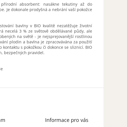
 přírodní absorbent: nasákne tekutiny až do
be. Je dokonale prodyšná a nebrání vaší pokožce
tování bavlny v BIO kvalitě nezatěžuje životní
írá necelá 3 % ze světově obdělávané půdy, ale
bených na světě - je nejsprejovanější rostlinou
ování plodin a bavlna je zpracovávána za použití
o kontaktu s pokožkou či dokonce se sliznicí. BIO
ch, bezpečných pravidel.
ie
am
Informace pro vás