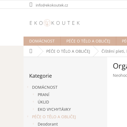
Přejít
info@ekokoutek.cz
na
obsah
DOMÁCNOST
PÉČE O TĚLO A OBLIČEJ
PÉ
Domů
PÉČE O TĚLO A OBLIČEJ
Čištění pleti
P
Org
o
Přeskočit
s
Kategorie
Průměr
Neoho
kategorie
t
hodnoc
r
produk
DOMÁCNOST
a
je
PRANÍ
n
0,0
ÚKLID
z
n
5
í
EKO VYCHYTÁVKY
hvězdič
p
PÉČE O TĚLO A OBLIČEJ
a
Deodorant