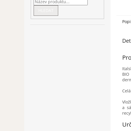
HLEDAT
Popi
Det
Pro
Ital
BIO 
derm
Celá
Vlož
a sá
recy
Urč