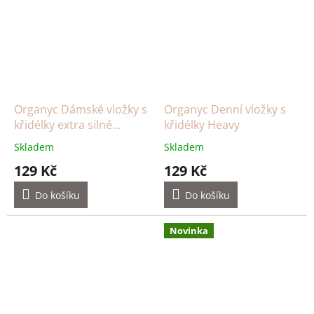
Organyc Dámské vložky s
Organyc Denní vložky s
křidélky extra silné
křidélky Heavy
prodloužené
Skladem
Skladem
129 Kč
129 Kč
Do košíku
Do košíku
Novinka