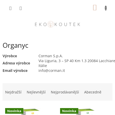
Přejít
NÁKUP
na
obsah
KOŠÍK
Organyc
Výrobce
Corman S.p.A.
Via Liguria, 3 – SP 40 Km 1.3 20084 Lacchiare
Adresa výrobce
Itálie
Email výrobce
info@corman.it
Ř
a
Nejdražší
Nejlevnější
Nejprodávanější
Abecedně
z
e
V
n
Novinka
Novinka
ý
í