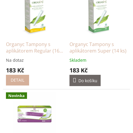
p
p
i
r
s
o
p
d
r
u
o
k
d
t
Organyc Tampony s
Organyc Tampony s
u
ů
aplikátorem Regular (16
aplikátorem Super (14 ks)
k
ks)
Na dotaz
Skladem
t
183 Kč
183 Kč
ů
DETAIL
Do košíku
Novinka