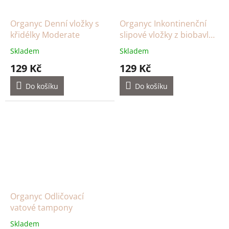
Organyc Denní vložky s
Organyc Inkontinenční
křidélky Moderate
slipové vložky z biobavlny
slabé Ultra-thin
Skladem
Skladem
129 Kč
129 Kč
Do košíku
Do košíku
Organyc Odličovací
vatové tampony
Skladem