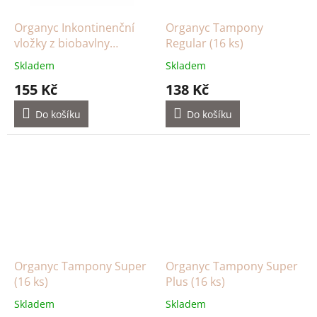
Organyc Inkontinenční
Organyc Tampony
vložky z biobavlny
Regular (16 ks)
Normal
Skladem
Skladem
155 Kč
138 Kč
Do košíku
Do košíku
Organyc Tampony Super
Organyc Tampony Super
(16 ks)
Plus (16 ks)
Skladem
Skladem