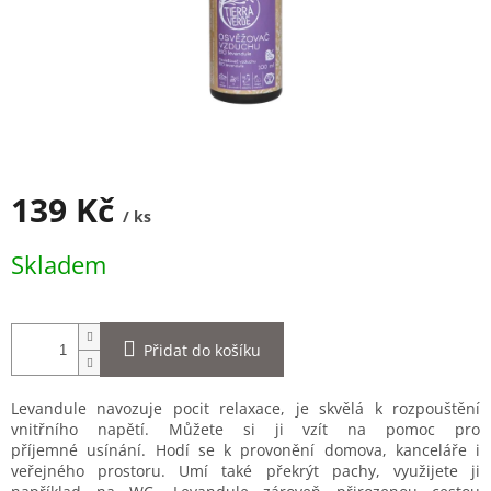
139 Kč
/ ks
Měrná
Skladem
cena:
Přidat do košíku
Levandule navozuje pocit relaxace, je skvělá k rozpouštění
vnitřního napětí. Můžete si ji vzít na pomoc pro
příjemné usínání. Hodí se k provonění domova, kanceláře i
veřejného prostoru. Umí také překrýt pachy, využijete ji