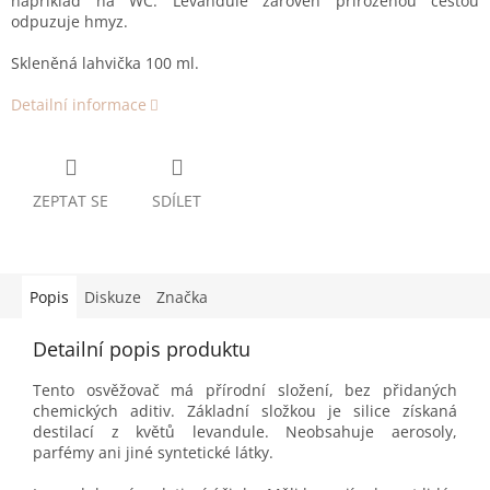
například na WC. Levandule zároveň přirozenou cestou
odpuzuje hmyz.
Skleněná lahvička 100 ml.
Detailní informace
ZEPTAT SE
SDÍLET
Popis
Diskuze
Značka
Detailní popis produktu
Tento osvěžovač má přírodní složení, bez přidaných
chemických aditiv. Základní složkou je silice získaná
destilací z květů levandule. Neobsahuje aerosoly,
parfémy ani jiné syntetické látky.