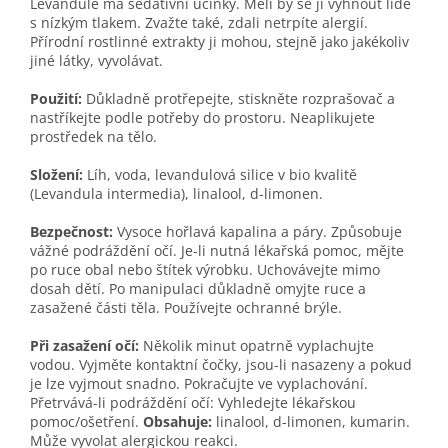
Levandule má sedativní účinky. Měli by se jí vyhnout lidé
s nízkým tlakem. Zvažte také, zdali netrpíte alergií.
Přírodní rostlinné extrakty ji mohou, stejně jako jakékoliv
jiné látky, vyvolávat.
Použití:
Důkladně protřepejte, stiskněte rozprašovač a
nastříkejte podle potřeby do prostoru. Neaplikujete
prostředek na tělo.
Složení:
Líh, voda, levandulová silice v bio kvalitě
(Levandula intermedia), linalool, d-limonen.
Bezpečnost:
Vysoce hořlavá kapalina a páry. Způsobuje
vážné podráždění očí. Je-li nutná lékařská pomoc, mějte
po ruce obal nebo štítek výrobku. Uchovávejte mimo
dosah dětí. Po manipulaci důkladně omyjte ruce a
zasažené části těla. Používejte ochranné brýle.
Při zasažení očí:
Několik minut opatrně vyplachujte
vodou. Vyjměte kontaktní čočky, jsou-li nasazeny a pokud
je lze vyjmout snadno. Pokračujte ve vyplachování.
Přetrvává-li podráždění očí: Vyhledejte lékařskou
pomoc/ošetření.
Obsahuje:
linalool, d-limonen, kumarin.
Může vyvolat alergickou reakci.