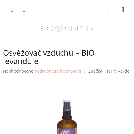
Přejít
NÁKUP
na
obsah
KOŠÍK
Osvěžovač vzduchu – BIO
levandule
Průměrné
Neohodnoceno
Podrobnosti hodnocení
Značka:
Tierra Verde
hodnocení
produktu
je
0,0
z
5
hvězdiček.