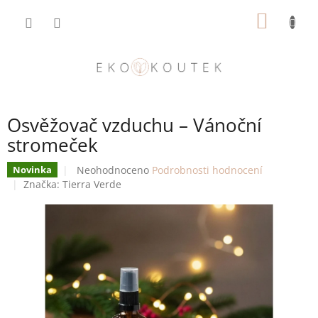
Přejít
NÁKUP
na
obsah
KOŠÍK
Osvěžovač vzduchu – Vánoční
stromeček
Průměrné
Neohodnoceno
Podrobnosti hodnocení
Novinka
hodnocení
Značka:
Tierra Verde
produktu
je
0,0
z
5
hvězdiček.