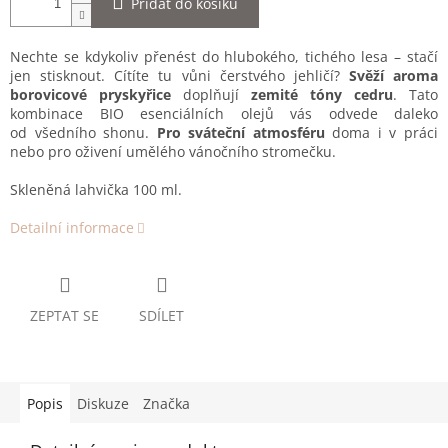
Přidat do košíku
Nechte se kdykoliv přenést do hlubokého, tichého lesa – stačí
jen stisknout. Cítíte tu vůni čerstvého jehličí?
Svěží aroma
borovicové pryskyřice
doplňují
zemité tóny cedru
. Tato
kombinace BIO esenciálních olejů vás odvede daleko
od všedního shonu.
Pro sváteční atmosféru
doma i v práci
nebo pro oživení umělého vánočního stromečku.
Skleněná lahvička 100 ml.
Detailní informace
ZEPTAT SE
SDÍLET
Popis
Diskuze
Značka