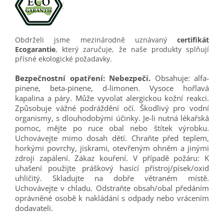
'
Obdrželi jsme mezinárodně uznávaný
certifikát
Ecogarantie
, který zaručuje, že naše produkty splňují
přísné ekologické požadavky.
Bezpečnostní opatření: Nebezpečí.
Obsahuje: alfa-
pinene, beta-pinene, d-limonen. Vysoce hořlavá
kapalina a páry. Může vyvolat alergickou kožní reakci.
Způsobuje vážné podráždění očí. Škodlivý pro vodní
organismy, s dlouhodobými účinky. Je-li nutná lékařská
pomoc, mějte po ruce obal nebo štítek výrobku.
Uchovávejte mimo dosah dětí. Chraňte před teplem,
horkými povrchy, jiskrami, otevřeným ohněm a jinými
zdroji zapálení. Zákaz kouření. V případě požáru: K
uhašení použijte práškový hasící přístroj/písek/oxid
uhličitý. Skladujte na dobře větraném místě.
Uchovávejte v chladu. Odstraňte obsah/obal předáním
oprávněné osobě k nakládání s odpady nebo vrácením
dodavateli.