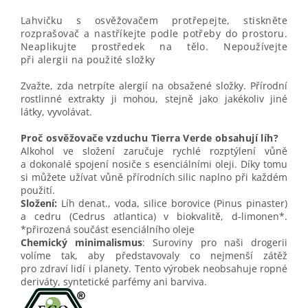
Lahvičku s osvěžovačem protřepejte, stiskněte
rozprašovač a nastříkejte podle potřeby do prostoru.
Neaplikujte prostředek na tělo. Nepoužívejte
při alergii na použité složky
Zvažte, zda netrpíte alergií na obsažené složky. Přírodní
rostlinné extrakty ji mohou, stejně jako jakékoliv jiné
látky, vyvolávat.
Proč osvěžovače vzduchu Tierra Verde obsahují líh?
Alkohol ve složení zaručuje rychlé rozptýlení vůně
a dokonalé spojení nosiče s esenciálními oleji. Díky tomu
si můžete užívat vůně přírodních silic naplno při každém
použití.
Složení:
Líh denat., voda, silice borovice (Pinus pinaster)
a cedru (Cedrus atlantica) v biokvalitě, d-limonen*.
*přirozená součást esenciálního oleje
Chemický minimalismus
: Suroviny pro naši drogerii
volíme tak, aby představovaly co nejmenší zátěž
pro zdraví lidí i planety. Tento výrobek neobsahuje ropné
deriváty, syntetické parfémy ani barviva.