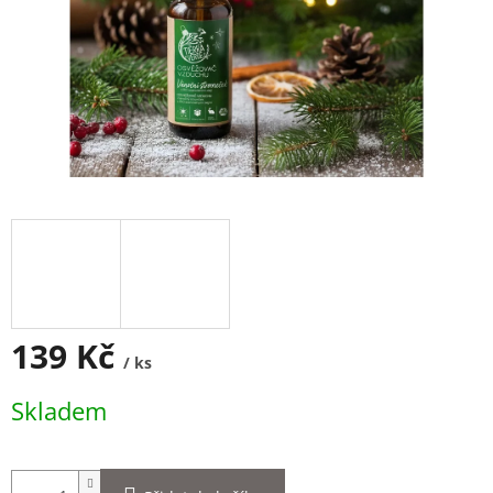
139 Kč
/ ks
Měrná
Skladem
cena: