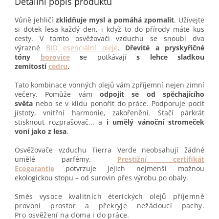
Detailní popis produktu
Vůně jehličí
zklidňuje mysl a pomáhá zpomalit
. Užívejte
si dotek lesa každý den, i když to do přírody máte kus
cesty. V tomto osvěžovači vzduchu se snoubí dva
výrazné
BIO esenciální oleje
.
Dřevité a pryskyřičné
tóny
borovice
s
e potkávají
s lehce sladkou
zemitostí
cedru
.
Tato kombinace vonných olejů vám zpříjemní nejen zimní
večery. Pomůže vám
odpojit se od spěchajícího
světa
nebo se v klidu ponořit do práce. Podporuje pocit
jistoty, vnitřní harmonie, zakořenění. Stačí párkrát
stisknout rozprašovač... a
i umělý vánoční stromeček
voní jako z lesa
.
Osvěžovače vzduchu Tierra Verde neobsahují žádné
umělé parfémy.
Prestižní certifikát
Ecogarantie
potvrzuje jejich nejmenší možnou
ekologickou stopu – od surovin přes výrobu po obaly.
Směs vysoce kvalitních éterických olejů příjemně
provoní prostor a překryje nežádoucí pachy.
Pro osvěžení na doma i do práce.