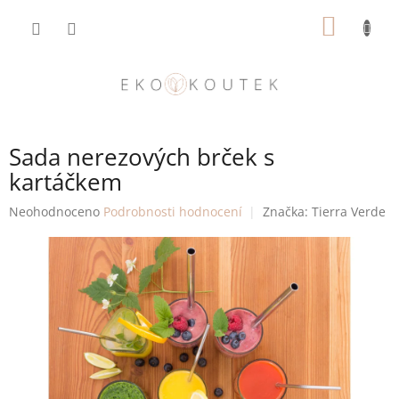
Přejít
NÁKUP
na
obsah
KOŠÍK
Sada nerezových brček s
kartáčkem
Průměrné
Neohodnoceno
Podrobnosti hodnocení
Značka:
Tierra Verde
hodnocení
produktu
je
0,0
z
5
hvězdiček.