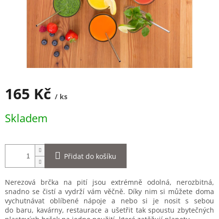
165 Kč
/ ks
Měrná
Skladem
cena:
Přidat do košíku
Nerezová brčka na pití jsou extrémně odolná, nerozbitná,
snadno se čistí a vydrží vám věčně. Díky nim si můžete doma
vychutnávat oblíbené nápoje a nebo si je nosit s sebou
do baru, kavárny, restaurace a ušetřit tak spoustu zbytečných