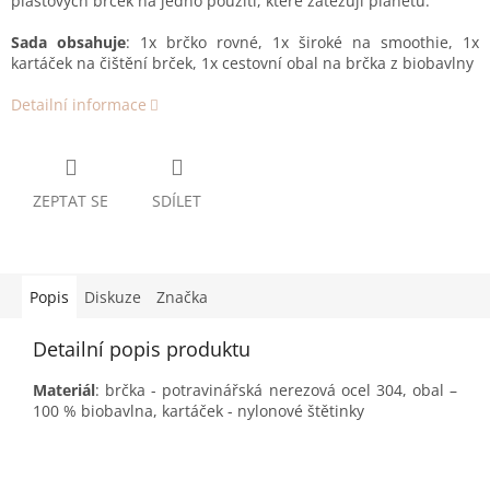
plastových brček na jedno použití, které zatěžují planetu.
Sada obsahuje
: 1x brčko rovné, 1x široké na smoothie, 1x
kartáček na čištění brček, 1x cestovní obal na brčka z biobavlny
Detailní informace
ZEPTAT SE
SDÍLET
Popis
Diskuze
Značka
Detailní popis produktu
Materiál
: brčka - potravinářská nerezová ocel 304, obal –
100 % biobavlna, kartáček - nylonové štětinky