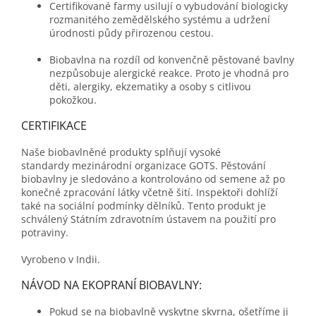
Certifikované farmy usilují o vybudování biologicky
rozmanitého zemědělského systému a udržení
úrodnosti půdy přirozenou cestou.
Biobavlna na rozdíl od konvenčně pěstované bavlny
nezpůsobuje alergické reakce. Proto je vhodná pro
děti, alergiky, ekzematiky a osoby s citlivou
pokožkou.
CERTIFIKACE
Naše biobavlněné produkty splňují vysoké
standardy
mezinárodní organizace GOTS.
Pěstování
biobavlny je sledováno a kontrolováno od semene až po
konečné zpracování látky včetně šití. Inspektoři dohlíží
také na sociální podmínky dělníků. Tento produkt je
schválený Státním zdravotním ústavem na použití pro
potraviny.
Vyrobeno v Indii.
NÁVOD NA EKOPRANÍ BIOBAVLNY:
Pokud se na biobavlně vyskytne skvrna, ošetříme ji