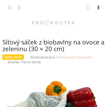
Přejít
NÁKUP
na
obsah
KOŠÍK
Síťový sáček z biobavlny na ovoce a
zeleninu (30 × 20 cm)
Průměrné
Neohodnoceno
Podrobnosti hodnocení
NON TOXIC
hodnocení
Značka:
Tierra Verde
produktu
je
0,0
z
5
hvězdiček.