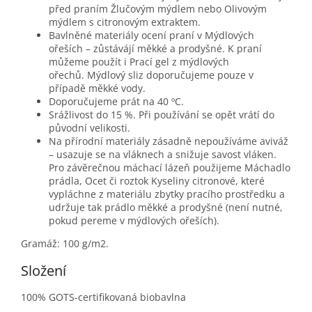
před praním Žlučovým mýdlem nebo Olivovým
mýdlem s citronovým extraktem.
Bavlněné materiály ocení praní v Mýdlových
ořeších – zůstávájí měkké a prodyšné. K praní
můžeme použít i
Prací gel z mýdlových
ořechů.
Mýdlový sliz doporučujeme pouze v
případě měkké vody.
Doporučujeme prát na 40 ºC.
Srážlivost do 15 %. Při používání se opět vrátí do
původní velikosti.
Na přírodní materiály zásadně nepoužíváme aviváž
– usazuje se na vláknech a snižuje savost vláken.
Pro závěrečnou máchací lázeň použijeme Máchadlo
prádla, Ocet či roztok Kyseliny citronové, které
vypláchne z materiálu zbytky pracího prostředku a
udržuje tak prádlo měkké a prodyšné (není nutné,
pokud pereme v mýdlových ořeších).
Gramáž: 100 g/m2.
Složení
100% GOTS-certifikovaná biobavlna