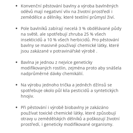
Konvenční pěstování bavlny a výroba bavlněných
oděvů mají negativní vliv na životní prostředí i
zemědělce a dělníky, které textilní průmysl živí.
Pole bavlníků zabírají necelá 3 % obdělávané půdy
na světě, ale spotřebují zhruba 25 % všech
insekticidů a 10 % všech herbicidů. Pro pěstování
bavlny se masivně používají chemické látky, které
jsou zakázané v potravinářské výrobě .
Bavlna je jednou z nejvíce geneticky
modifikovaných rostlin, zejména proto aby snášela
nadprůměrné dávky chemikálií.
Na výrobu jednoho trička a jedněch džínsů se
spotřebuje okolo půl kila pesticidů a syntetických
hnojiv.
Při pěstování i výrobě biobavlny je zakázáno
používat toxické chemické látky, které způsobují
otravy u zemědělských dělníků a poškozují životní
prostředí, i geneticky modifikované organismy.