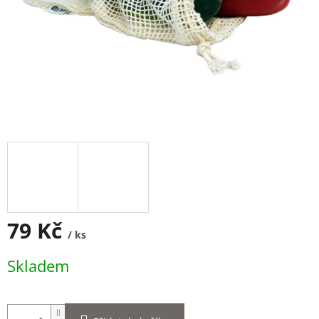
79 Kč
/ ks
Měrná
Skladem
cena: