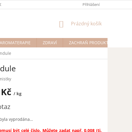
ODMÍNKY OCHRANY OSOBNÍCH ÚDAJŮ
Přihlášení
NÁKUPNÍ
Prázdný košík
KOŠÍK
AROMATERAPIE
ZDRAVÍ
ZACHRAŇ PRODUKT
Na př
andule
ndule
mistky
 Kč
/ kg
otaz
 byla vyprodána…
musí být celé číslo. Můžete zadat např. 0,008 (tj.