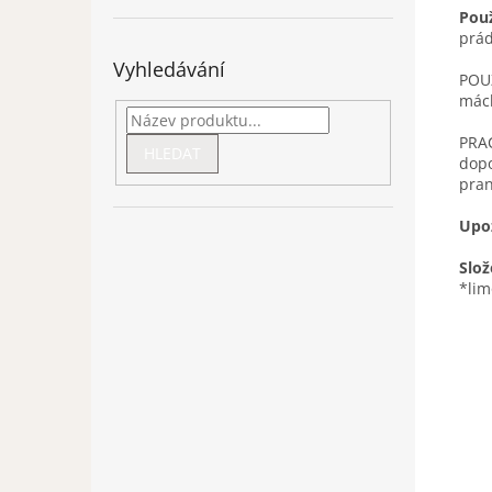
Použ
prád
Vyhledávání
POUŽ
mách
PRA
HLEDAT
dopo
pran
Upo
Slož
*lim