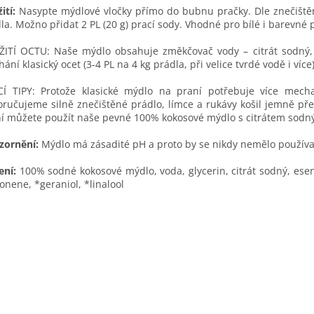
ití:
Nasypte mýdlové vločky přímo do bubnu pračky. Dle znečištění
la. Možno přidat 2 PL (20 g) prací sody. Vhodné pro bílé i barevné 
ITÍ OCTU: Naše mýdlo obsahuje změkčovač vody – citrát sodný,
ání klasický ocet (3-4 PL na 4 kg prádla, při velice tvrdé vodě i více
CÍ TIPY: Protože klasické mýdlo na praní potřebuje více mech
ručujeme silně znečištěné prádlo, límce a rukávy košil jemně pře
í můžete použít naše pevné 100% kokosové mýdlo s citrátem sod
zornění:
Mýdlo má zásadité pH a proto by se nikdy nemělo používat
ení:
100% sodné kokosové mýdlo, voda, glycerin, citrát sodný, esenci
onene, *geraniol, *linalool