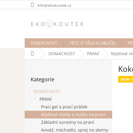
Přejít
info@ekokoutek.cz
na
obsah
DOMÁCNOST
PÉČE O TĚLO A OBLIČEJ
PÉ
Domů
DOMÁCNOST
PRANÍ
Mýdlové vl
P
Kok
o
Přeskočit
s
Kategorie
kategorie
NON T
t
r
DOMÁCNOST
a
PRANÍ
n
Prací gel a prací prášek
n
í
Mýdlové vločky a mýdlo na praní
p
Základní suroviny na praní
a
Aviváž, máchadlo, sprej na skvrny