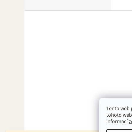
Z
á
p
a
t
í
Tento web 
tohoto webu
informací
z