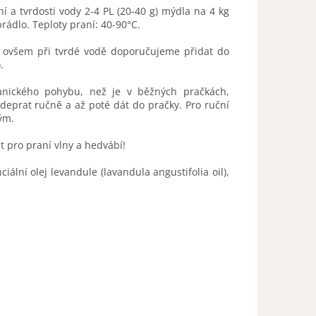
 a tvrdosti vody 2-4 PL (20-40 g) mýdla na 4 kg
prádlo. Teploty praní: 40-90°C.
 ovšem při tvrdé vodě doporučujeme přidat do
).
anického pohybu, než je v běžných pračkách,
deprat ručně a až poté dát do pračky. Pro ruční
ným.
 pro praní vlny a hedvábí!
ální olej levandule (lavandula angustifolia oil),