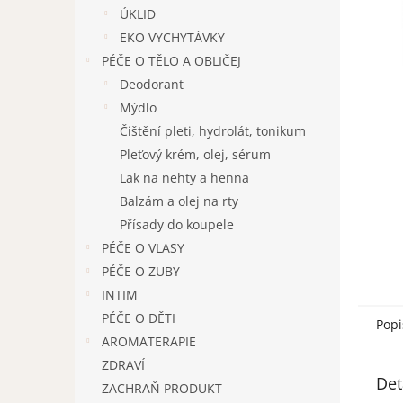
n
ÚKLID
e
EKO VYCHYTÁVKY
l
PÉČE O TĚLO A OBLIČEJ
Deodorant
Mýdlo
Čištění pleti, hydrolát, tonikum
Pleťový krém, olej, sérum
Lak na nehty a henna
Balzám a olej na rty
Přísady do koupele
PÉČE O VLASY
PÉČE O ZUBY
INTIM
PÉČE O DĚTI
Popi
AROMATERAPIE
ZDRAVÍ
Det
ZACHRAŇ PRODUKT