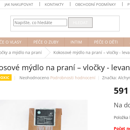
JAK NAKUPOVAT
KONTAKTY
OBCHODNÍ PODMÍNKY
P
HLEDAT
ČE O VLASY
PÉČE O ZUBY
INTIM
PÉČE O DĚTI
očky a mýdlo na praní
Kokosové mýdlo na praní – vločky - lev
osové mýdlo na praní – vločky - leva
Průměrné
Neohodnoceno
Podrobnosti hodnocení
Značka:
Alchy
OXIC
hodnocení
591
produktu
je
0,0
Měrná
Na d
z
cena:
5
hvězdiček.
Položka
Počet ne