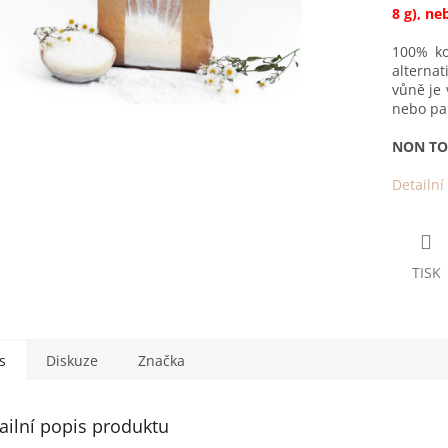
8 g), neb
100% ko
alterna
vůně je 
nebo p
NON TO
Detailní
TISK
s
Diskuze
Značka
ailní popis produktu