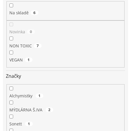
k
t
Na skladě
6
ů
Novinka
0
NON TOXIC
7
VEGAN
1
Značky
Alchymistky
1
MÝDLÁRNA Š.IVA
2
Sonett
1