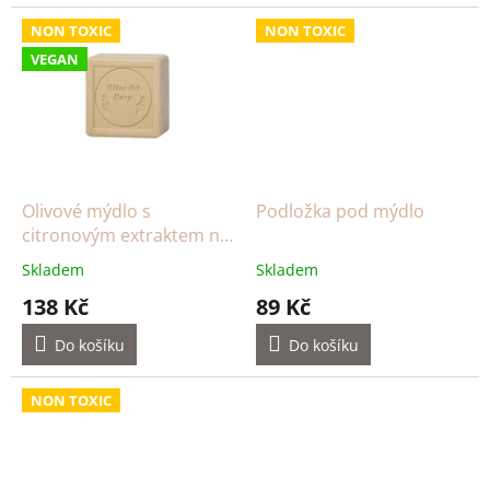
NON TOXIC
NON TOXIC
VEGAN
Olivové mýdlo s
Podložka pod mýdlo
citronovým extraktem na
skvrny
Skladem
Skladem
138 Kč
89 Kč
Do košíku
Do košíku
NON TOXIC