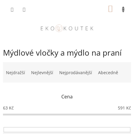
Přejít
NÁKUP
na
obsah
KOŠÍK
Mýdlové vločky a mýdlo na praní
Ř
a
Nejdražší
Nejlevnější
Nejprodávanější
Abecedně
z
e
n
Cena
í
p
63
Kč
591
Kč
r
o
d
u