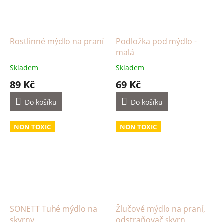
Rostlinné mýdlo na praní
Podložka pod mýdlo -
malá
Skladem
Skladem
89 Kč
69 Kč
Do košíku
Do košíku
NON TOXIC
NON TOXIC
SONETT Tuhé mýdlo na
Žlučové mýdlo na praní,
skvrny
odstraňovač skvrn