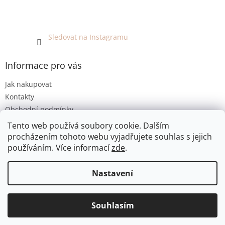
Sledovat na Instagramu
Informace pro vás
Jak nakupovat
Kontakty
Obchodní podmínky
Podmínky ochrany osobních údajů
Tento web používá soubory cookie. Dalším
procházením tohoto webu vyjadřujete souhlas s jejich
používáním. Více informací
zde
.
Vytvořil Shoptet
Nastavení
Copyright 2026
EKO KOUTEK
. Všechna práva vyhrazena.
Jsme bezobalový prodej v Olomouci. E-shop umožňuje pouze
Souhlasím
Upravit nastavení cookies
osobní odběr. Děkujeme za pochopení :-)