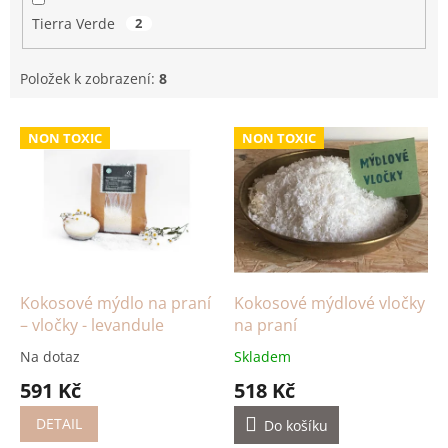
Tierra Verde
2
Položek k zobrazení:
8
V
NON TOXIC
NON TOXIC
ý
p
i
s
p
r
o
d
Kokosové mýdlo na praní
Kokosové mýdlové vločky
u
– vločky - levandule
na praní
k
Na dotaz
Skladem
t
591 Kč
518 Kč
ů
DETAIL
Do košíku