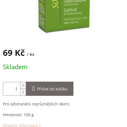
69 Kč
/ ks
Měrná
Skladem
cena:
Přidat do košíku
Pro odstranění nejrůznějších skvrn.
Hmotnost: 100 g
Detailní informace