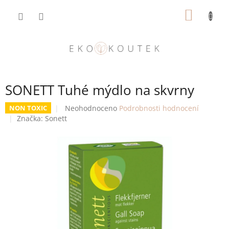
Přejít
NÁKUP
na
obsah
KOŠÍK
SONETT Tuhé mýdlo na skvrny
Průměrné
Neohodnoceno
Podrobnosti hodnocení
NON TOXIC
hodnocení
Značka:
Sonett
produktu
je
0,0
z
5
hvězdiček.