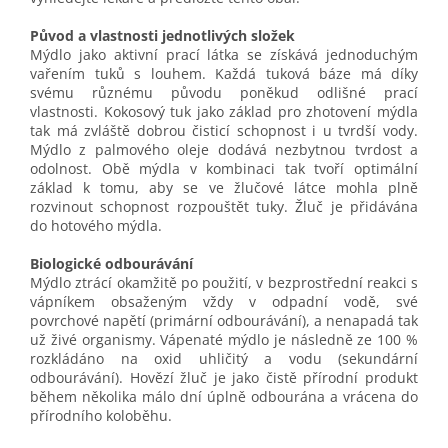
Původ a vlastnosti jednotlivých složek
Mýdlo jako aktivní prací látka se získává jednoduchým
vařením tuků s louhem. Každá tuková báze má díky
svému různému původu poněkud odlišné prací
vlastnosti. Kokosový tuk jako základ pro zhotovení mýdla
tak má zvláště dobrou čisticí schopnost i u tvrdší vody.
Mýdlo z palmového oleje dodává nezbytnou tvrdost a
odolnost. Obě mýdla v kombinaci tak tvoří optimální
základ k tomu, aby se ve žlučové látce mohla plně
rozvinout schopnost rozpouštět tuky. Žluč je přidávána
do hotového mýdla.
Biologické odbourávání
Mýdlo ztrácí okamžitě po použití, v bezprostřední reakci s
vápníkem obsaženým vždy v odpadní vodě, své
povrchové napětí (primární odbourávání), a nenapadá tak
už živé organismy. Vápenaté mýdlo je následně ze 100 %
rozkládáno na oxid uhličitý a vodu (sekundární
odbourávání). Hovězí žluč je jako čistě přírodní produkt
během několika málo dní úplně odbourána a vrácena do
přírodního koloběhu.