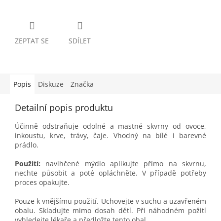
ZEPTAT SE
SDÍLET
Popis
Diskuze
Značka
Detailní popis produktu
Účinně odstraňuje odolné a mastné skvrny od ovoce,
inkoustu, krve, trávy, čaje. Vhodný na bílé i barevné
prádlo.
Použití:
navlhčené mýdlo aplikujte přímo na skvrnu,
nechte působit a poté opláchněte. V případě potřeby
proces opakujte.
Pouze k vnějšímu použití. Uchovejte v suchu a uzavřeném
obalu. Skladujte mimo dosah dětí. Při náhodném požití
vyhledejte lékaře a předložte tento obal.