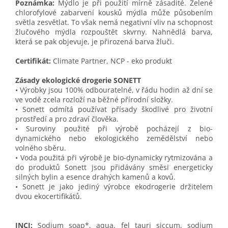
Poznámka:
Mýdlo je při použití mírně zásadité. Zelené
chlorofylové zabarvení kousků mýdla může působením
světla zesvětlat. To však nemá negativní vliv na schopnost
žlučového mýdla rozpouštět skvrny. Nahnědlá barva,
která se pak objevuje, je přirozená barva žluči.
Certifikát:
Climate Partner, NCP - eko produkt
Zásady ekologické drogerie SONETT
• Výrobky jsou 100% odbouratelné, v řádu hodin až dní se
ve vodě zcela rozloží na běžné přírodní složky.
• Sonett odmítá používat přísady škodlivé pro životní
prostředí a pro zdraví člověka.
• Suroviny použité při výrobě pocházejí z bio-
dynamického nebo ekologického zemědělství nebo
volného sběru.
• Voda použitá při výrobě je bio-dynamicky rytmizována a
do produktů Sonett jsou přidávány směsi energeticky
silných bylin a esence drahých kamenů a kovů.
• Sonett je jako jediný výrobce ekodrogerie držitelem
dvou ekocertifikátů.
INCI:
Sodium soap*, aqua, fel tauri siccum, sodium