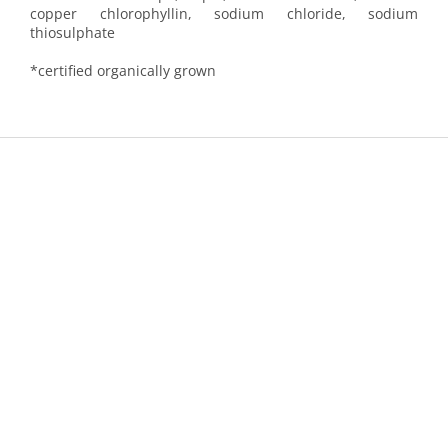
copper chlorophyllin, sodium chloride, sodium
thiosulphate
*certified organically grown
Z
á
p
a
t
í