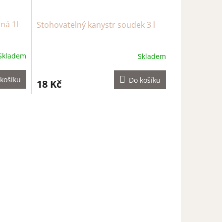
ná 1l
Stohovatelný kanystr soudek 3 l
Skladem
Skladem
košíku
Do košíku
18 Kč