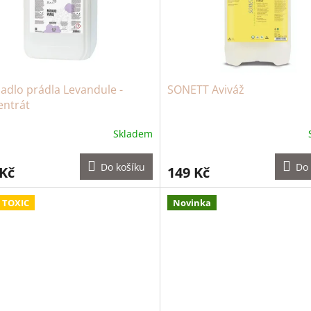
adlo prádla Levandule -
SONETT Aviváž
entrát
Skladem
Do košíku
Do 
 Kč
149 Kč
 TOXIC
Novinka