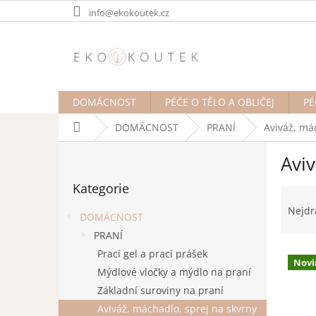
Přejít
info@ekokoutek.cz
na
obsah
DOMÁCNOST
PÉČE O TĚLO A OBLIČEJ
PÉ
Domů
DOMÁCNOST
PRANÍ
Aviváž, má
P
Aviv
o
Přeskočit
s
Kategorie
kategorie
Ř
t
a
r
Nejdr
DOMÁCNOST
z
a
PRANÍ
e
n
V
n
Prací gel a prací prášek
n
Novi
ý
í
í
Mýdlové vločky a mýdlo na praní
p
p
p
Základní suroviny na praní
i
r
a
Aviváž, máchadlo, sprej na skvrny