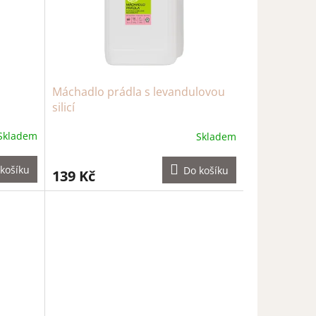
Máchadlo prádla s levandulovou
silicí
Skladem
Skladem
košíku
Do košíku
139 Kč