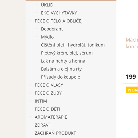
s
o
n
ÚKLID
p
d
e
r
u
EKO VYCHYTÁVKY
l
o
k
PÉČE O TĚLO A OBLIČEJ
d
t
Deodorant
u
ů
Mýdlo
Mách
k
Čištění pleti, hydrolát, tonikum
konc
t
Pleťový krém, olej, sérum
ů
Lak na nehty a henna
Balzám a olej na rty
199
Přísady do koupele
PÉČE O VLASY
NON
PÉČE O ZUBY
INTIM
PÉČE O DĚTI
AROMATERAPIE
ZDRAVÍ
ZACHRAŇ PRODUKT