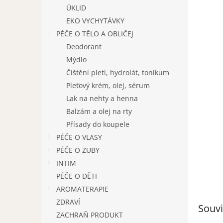
n
ÚKLID
e
EKO VYCHYTÁVKY
l
PÉČE O TĚLO A OBLIČEJ
Deodorant
Mýdlo
Čištění pleti, hydrolát, tonikum
Pleťový krém, olej, sérum
Lak na nehty a henna
Balzám a olej na rty
Přísady do koupele
PÉČE O VLASY
PÉČE O ZUBY
INTIM
PÉČE O DĚTI
AROMATERAPIE
ZDRAVÍ
Souvi
ZACHRAŇ PRODUKT