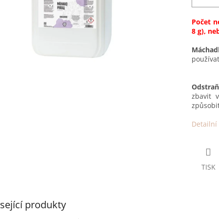
Počet ne
8 g), neb
Máchad
používat
Odstraň
zbavit 
způsobit
Detailní
TISK
sející produkty