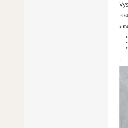
Vys
Hled
S m
.