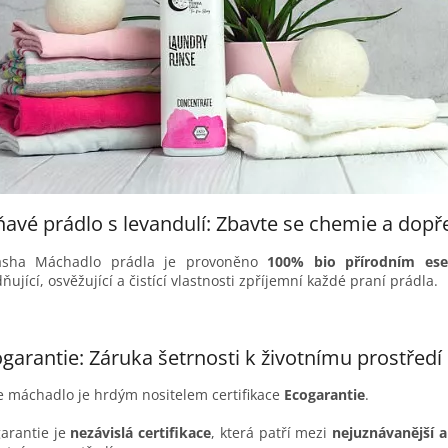
avé prádlo s levandulí: Zbavte se chemie a dopřej
asha Máchadlo prádla je provoněno
100% bio přírodním ese
dňující, osvěžující a čistící vlastnosti zpříjemní každé praní prádla.
garantie: Záruka šetrnosti k životnímu prostředí
 máchadlo je hrdým nositelem certifikace
Ecogarantie
.
arantie je
nezávislá certifikace
, která patří mezi
nejuznávanější a