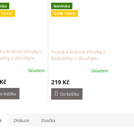
nka
Novinka
 TOXIC
NON TOXIC
 a krásná síťovka z
Hustá a krásná síťovka z
avlny s dlouhým
biobavlny s dlouhým
m – natural
uchem – černá
Skladem
Skladem
 Kč
219 Kč
o košíku
Do košíku
s
Diskuze
Značka