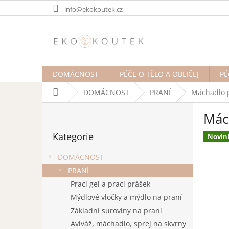
Přejít
info@ekokoutek.cz
na
obsah
DOMÁCNOST
PÉČE O TĚLO A OBLIČEJ
PÉ
Domů
DOMÁCNOST
PRANÍ
Máchadlo p
P
Mác
o
Přeskočit
s
Kategorie
kategorie
Novin
t
r
DOMÁCNOST
a
PRANÍ
n
Prací gel a prací prášek
n
í
Mýdlové vločky a mýdlo na praní
p
Základní suroviny na praní
a
Aviváž, máchadlo, sprej na skvrny