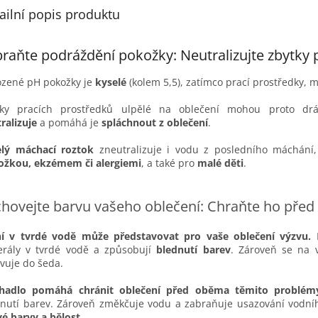
ailní popis produktu
raňte podráždění pokožky: Neutralizujte zbytky
ozené pH pokožky je
kyselé
(kolem 5,5), zatímco prací prostředky, 
tky pracích prostředků ulpělé na oblečení mohou proto drá
ralizuje
a pomáhá je
spláchnout z oblečení
.
elý máchací roztok
zneutralizuje i vodu z posledního máchání,
ožkou, ekzémem či alergiemi
, a také pro
malé děti
.
hovejte barvu vašeho oblečení: Chraňte ho před
ní v tvrdé vodě může představovat pro vaše oblečení výzvu.
rály v tvrdé vodě a způsobují
blednutí barev
. Zároveň se na 
vuje do šeda.
hadlo pomáhá chránit oblečení před oběma těmito problém
nutí barev. Zároveň změkčuje vodu a zabraňuje usazování vodní
vé barvy a bělost
.