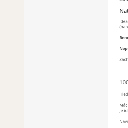
Na
Ideá
(nap
Bene
Nep
Zac
100
Hled
Mác
je i
Naví