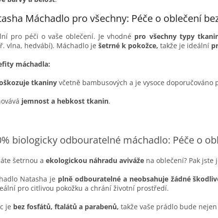
tasha Máchadlo pro všechny: Péče o oblečení b
lní pro péči o vaše oblečení. Je vhodné
pro všechny typy tkanin
ř. vlna, hedvábí). Máchadlo je
šetrné k pokožce,
takže je ideální
p
fity máchadla:
oškozuje tkaniny
včetně bambusových a je vysoce doporučováno pr
hovává
jemnost a hebkost tkanin
.
% biologicky odbouratelné máchadlo: Péče o obl
áte šetrnou a
ekologickou náhradu aviváže
na oblečení? Pak jste j
hadlo Natasha je
plně odbouratelné a neobsahuje žádné škodlivé
deální pro citlivou pokožku a chrání životní prostředí.
c je
bez fosfátů, ftalátů a parabenů,
takže vaše prádlo bude nejen 