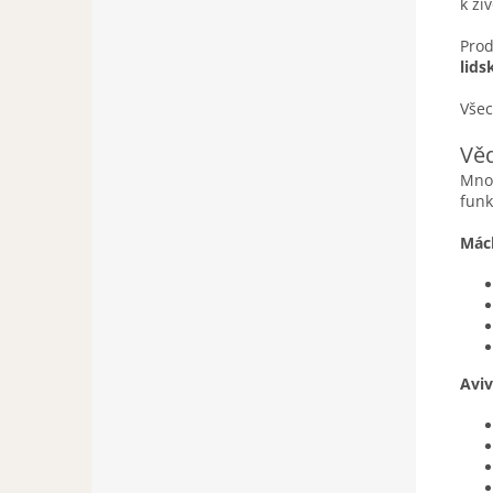
k ži
Prod
lids
Všec
Věd
Mnoh
funk
Mách
Aviv