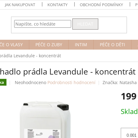
JAK NAKUPOVAT
KONTAKTY
OBCHODNÍ PODMÍNKY
P
HLEDAT
ČE O VLASY
PÉČE O ZUBY
INTIM
PÉČE O DĚTI
rádla Levandule - koncentrát
hadlo prádla Levandule - koncentrát
Průměrné
Neohodnoceno
Podrobnosti hodnocení
Značka:
Natasha
ka
hodnocení
199
produktu
je
0,0
Měrná
Skla
z
cena:
5
hvězdiček.