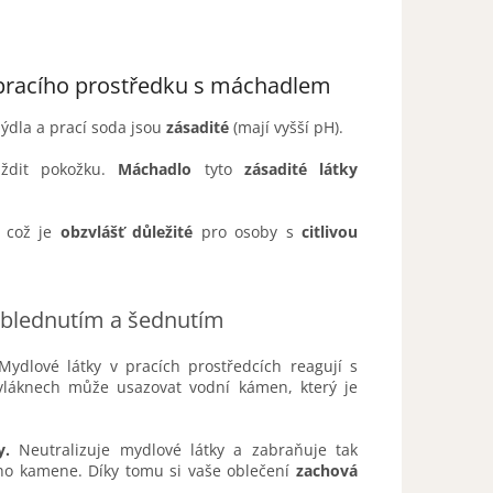
 pracího prostředku s máchadlem
mýdla a prací soda jsou
zásadité
(mají vyšší pH).
ždit pokožku.
Máchadlo
tyto
zásadité látky
 což je
obzvlášť důležité
pro osoby s
citlivou
 blednutím a šednutím
Mydlové látky v pracích prostředcích reagují s
vláknech může usazovat vodní kámen, který je
y.
Neutralizuje mydlové látky a zabraňuje tak
ho kamene. Díky tomu si vaše oblečení
zachová