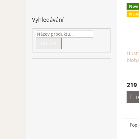
Novi
NON
Vyhledávání
HLEDAT
Hustá
biob
uche
219
D
Popi