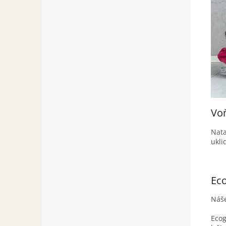
Voň
Nat
ukli
Eco
Náše
Ecog