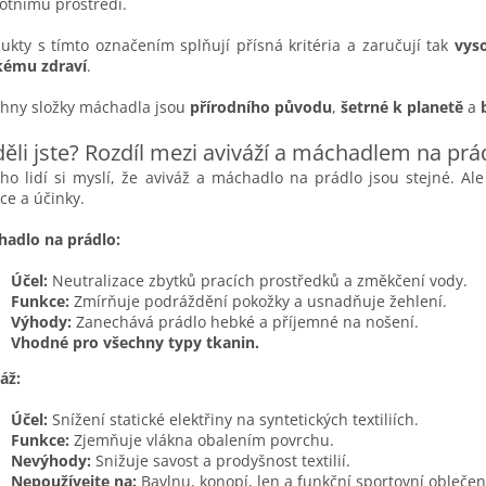
votnímu prostředí.
ukty s tímto označením splňují přísná kritéria a zaručují tak
vys
kému zdraví
.
hny složky máchadla jsou
přírodního původu
,
šetrné k planetě
a
ěli jste? Rozdíl mezi aviváží a máchadlem na prá
o lidí si myslí, že aviváž a máchadlo na prádlo jsou stejné. Ale
ce a účinky.
adlo na prádlo:
Účel:
Neutralizace zbytků pracích prostředků a změkčení vody.
Funkce:
Zmírňuje podráždění pokožky a usnadňuje žehlení.
Výhody:
Zanechává prádlo hebké a příjemné na nošení.
Vhodné pro všechny typy tkanin.
áž:
Účel:
Snížení statické elektřiny na syntetických textiliích.
Funkce:
Zjemňuje vlákna obalením povrchu.
Nevýhody:
Snižuje savost a prodyšnost textilií.
Nepoužívejte na:
Bavlnu, konopí, len a funkční sportovní oblečen