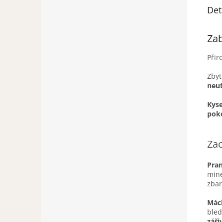
Det
Zab
Přir
Zby
neut
Kys
pok
Zac
Pra
mine
zbar
Mác
bled
záři