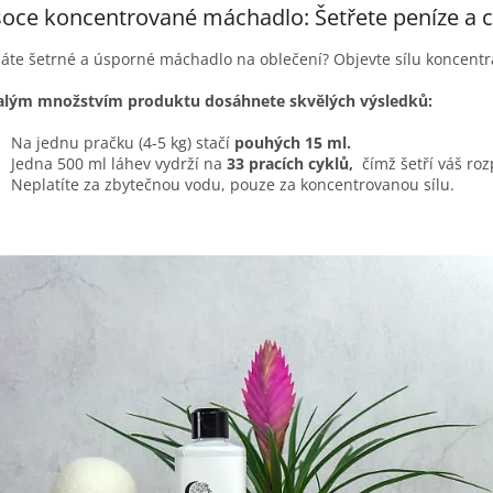
oce koncentrované máchadlo: Šetřete peníze a c
áte šetrné a úsporné máchadlo na oblečení? Objevte sílu koncent
alým množstvím produktu dosáhnete skvělých výsledků:
Na jednu pračku (4-5 kg) stačí
pouhých 15 ml.
Jedna 500 ml láhev vydrží na
33 pracích cyklů,
čímž šetří váš rozp
Neplatíte za zbytečnou vodu, pouze za koncentrovanou sílu.