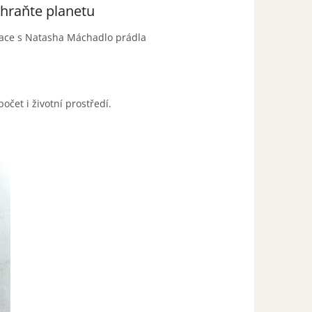
hraňte planetu
race s Natasha Máchadlo prádla
očet i životní prostředí.