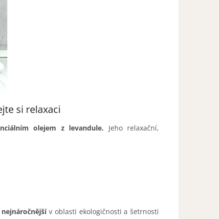
te si relaxaci
nciálním olejem z levandule.
Jeho relaxační,
 nejnáročnější
v oblasti ekologičnosti a šetrnosti