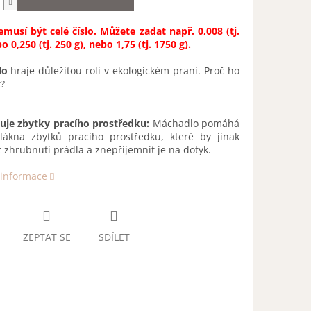
musí být celé číslo. Můžete zadat např. 0,008 (tj.
o 0,250 (tj. 250 g), nebo 1,75 (tj. 1750 g).
lo
hraje důležitou roli v ekologickém praní. Proč ho
?
uje zbytky pracího prostředku:
Máchadlo pomáhá
vlákna zbytků pracího prostředku, které by jinak
 zhrubnutí prádla a znepříjemnit je na dotyk.
 informace
ZEPTAT SE
SDÍLET