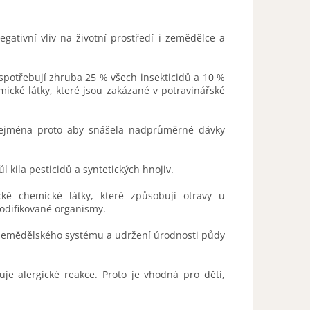
ativní vliv na životní prostředí i zemědělce a
 spotřebují zhruba 25 % všech insekticidů a 10 %
ické látky, které jsou zakázané v potravinářské
, zejména proto aby snášela nadprůměrné dávky
 kila pesticidů a syntetických hnojiv.
cké chemické látky, které způsobují otravy u
modifikované organismy.
o zemědělského systému a udržení úrodnosti půdy
e alergické reakce. Proto je vhodná pro děti,