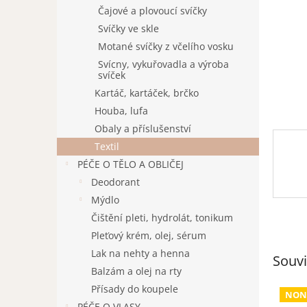
n
Čajové a plovoucí svíčky
e
Svíčky ve skle
l
Motané svíčky z včelího vosku
Svícny, vykuřovadla a výroba
svíček
Kartáč, kartáček, brčko
Houba, lufa
Obaly a příslušenství
Textil
PÉČE O TĚLO A OBLIČEJ
Deodorant
Mýdlo
Čištění pleti, hydrolát, tonikum
Pleťový krém, olej, sérum
Lak na nehty a henna
Souvi
Balzám a olej na rty
Přísady do koupele
NON
PÉČE O VLASY