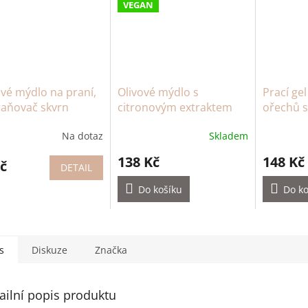
VEGAN
vé mýdlo na praní,
Olivové mýdlo s
Prací ge
raňovač skvrn
citronovým extraktem
ořechů 
na skvrny
silicí
Na dotaz
Skladem
138 Kč
148 Kč
č
DETAIL
Do košíku
Do ko
s
Diskuze
Značka
ailní popis produktu