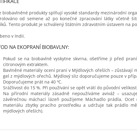
TIFIKACE
 biobavlněné produkty splňují vysoké standardy mezinárodní orga
rolováno od semene až po konečné zpracování látky včetně šití.
íků. Tento produkt je schválený Státním zdravotním ústavem na pou
beno v Indii.
OD NA EKOPRANÍ BIOBAVLNY:
Pokud se na biobavlně vyskytne skvrna, ošetříme ji před p
citronovým extraktem.
Bavlněné materiály ocení praní v Mýdlových ořeších – zůstávají 
gel z mýdlových ořechů. Mýdlový sliz doporučujeme pouze v pří
Doporučujeme prát na 40 ºC.
Srážlivost do 15 %. Při používání se opět vrátí do původní velikost
Na přírodní materiály zásadně nepoužíváme aviváž – usazuje
závěrečnou máchací lázeň použijeme Máchadlo prádla, Ocet či
materiálu zbytky pracího prostředku a udržuje tak prádlo 
mýdlových ořeších).