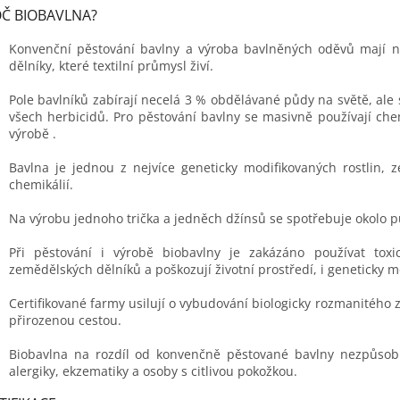
Č BIOBAVLNA?
Konvenční pěstování bavlny a výroba bavlněných oděvů mají neg
dělníky, které textilní průmysl živí.
Pole bavlníků zabírají necelá 3 % obdělávané půdy na světě, ale
všech herbicidů. Pro pěstování bavlny se masivně používají chem
výrobě .
Bavlna je jednou z nejvíce geneticky modifikovaných rostlin
chemikálií.
Na výrobu jednoho trička a jedněch džínsů se spotřebuje okolo půl
Při pěstování i výrobě biobavlny je zakázáno používat toxi
zemědělských dělníků a poškozují životní prostředí, i geneticky 
Certifikované farmy usilují o vybudování biologicky rozmanitéh
přirozenou cestou.
Biobavlna na rozdíl od konvenčně pěstované bavlny nezpůsobuj
alergiky, ekzematiky a osoby s citlivou pokožkou.