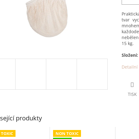
Praktick
tvar vy
mnohem h
každode
nebělené
15 kg.
Složení
Detailní
TISK
sející produkty
 TOXIC
NON TOXIC