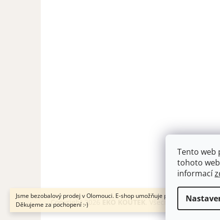
á
p
a
t
í
Tento web 
tohoto webu
informací
z
Jsme bezobalový prodej v Olomouci. E-shop umožňuje pouze osobní odběr.
Nastave
Copyright 2026
EKO KOUTEK
. Všechna práva vyhra
Děkujeme za pochopení :-)