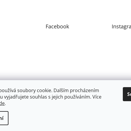
Facebook
Instagr
používá soubory cookie. Dalším procházením
S
 vyjadřujete souhlas s jejich používáním. Více
de
.
ní
zena.
Upravit nastavení cookies