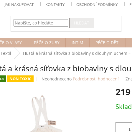
JAK NAKUPOVAT
KONTAKTY
OBCHODNÍ PODMÍNKY
P
HLEDAT
ČE O VLASY
PÉČE O ZUBY
INTIM
PÉČE O DĚTI
Textil
Hustá a krásná síťovka z biobavlny s dlouhým uchem – 
tá a krásná síťovka z biobavlny s dl
Průměrné
Neohodnoceno
Podrobnosti hodnocení
Zn
ka
NON TOXIC
hodnocení
219
produktu
je
0,0
Měrná
Skla
z
cena:
5
hvězdiček.