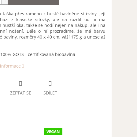
á taška přes rameno z husté bavlněné síťoviny. Její
chází z klasické síťovky, ale na rozdíl od ní má
ustší oka, takže se hodí nejen na nákup, ale i na
nní nošení. Dále o ní prozradíme, že má barvu
 bavlny, rozměry 40 x 40 cm, váží 175 g a unese až
:
100% GOTS - certifikovaná biobavlna
 informace
ZEPTAT SE
SDÍLET
VEGAN