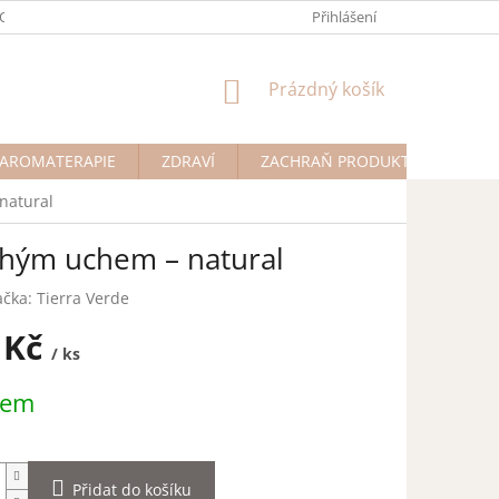
ODMÍNKY OCHRANY OSOBNÍCH ÚDAJŮ
Přihlášení
NÁKUPNÍ
Prázdný košík
KOŠÍK
AROMATERAPIE
ZDRAVÍ
ZACHRAŇ PRODUKT
Na př
natural
ouhým uchem – natural
ačka:
Tierra Verde
 Kč
/ ks
dem
Přidat do košíku