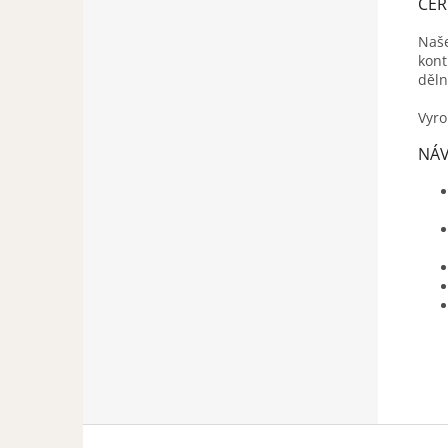
CER
Naše
kont
děln
Vyro
NÁV
Z