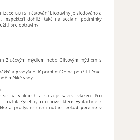
nizace GOTS. Pěstování biobavlny je sledováno a
 Inspektoři dohlíží také na sociální podmínky
žití pro potraviny.
raním Žlučovým mýdlem nebo Olivovým mýdlem s
měkké a prodyšné. K praní můžeme použít i Prací
padě měkké vody.
i.
 se na vláknech a snižuje savost vláken. Pro
 roztok Kyseliny citronové, které vypláchne z
měkké a prodyšné (není nutné, pokud pereme v