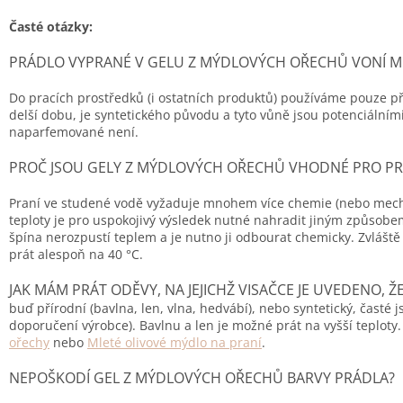
Časté otázky:
PRÁDLO VYPRANÉ V GELU Z MÝDLOVÝCH OŘECHŮ VONÍ MÉ
Do pracích prostředků (i ostatních produktů) používáme pouze přír
delší dobu, je syntetického původu a tyto vůně jsou potenciáln
naparfemované není.
PROČ JSOU GELY Z MÝDLOVÝCH OŘECHŮ VHODNÉ PRO PRANÍ
Praní ve studené vodě vyžaduje mnohem více chemie (nebo mechani
teploty je pro uspokojivý výsledek nutné nahradit jiným způsobem
špína nerozpustí teplem a je nutno ji odbourat chemicky. Zvláště 
prát alespoň na 40 °C.
JAK MÁM PRÁT ODĚVY, NA JEJICHŽ VISAČCE JE UVEDENO, ŽE
buď přírodní (bavlna, len, vlna, hedvábí), nebo syntetický, časté
doporučení výrobce). Bavlnu a len je možné prát na vyšší teploty. 
ořechy
nebo
Mleté olivové mýdlo na praní
.
NEPOŠKODÍ GEL Z MÝDLOVÝCH OŘECHŮ BARVY PRÁDLA?