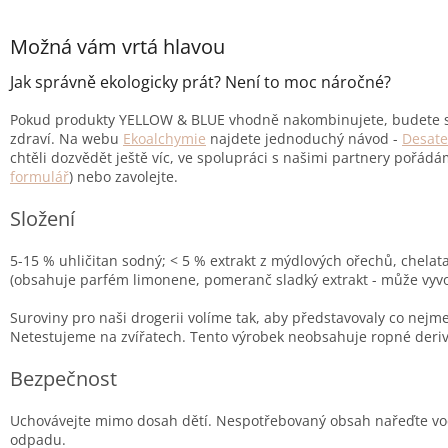
Možná vám vrtá hlavou
Jak správně ekologicky prát? Není to moc náročné?
Pokud produkty YELLOW & BLUE vhodně nakombinujete, budete se
zdraví. Na webu
Ekoalchymie
najdete jednoduchý návod -
Desate
chtěli dozvědět ještě víc, ve spolupráci s našimi partnery pořá
formulář
) nebo zavolejte.
Složení
5-15 % uhličitan sodný; < 5 % extrakt z mýdlových ořechů, chelata
(obsahuje parfém limonene, pomeranč sladký extrakt - může vyvol
Suroviny pro naši drogerii volíme tak, aby představovaly co nejme
Netestujeme na zvířatech. Tento výrobek neobsahuje ropné derivát
Bezpečnost
Uchovávejte mimo dosah dětí. Nespotřebovaný obsah nařeďte vodo
odpadu.