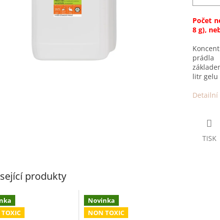
Počet ne
8 g), neb
Koncentr
prádla
základem
litr gel
Detailní
TISK
sející produkty
nka
Novinka
 TOXIC
NON TOXIC