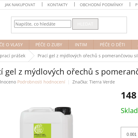
JAK NAKUPOVAT
KONTAKTY
OBCHODNÍ PODMÍNKY
P
HLEDAT
ČE O VLASY
PÉČE O ZUBY
INTIM
PÉČE O DĚTI
 prací prášek
Prací gel z mýdlových ořechů s pomerančovou sil
í gel z mýdlových ořechů s pomerančo
né
dnoceno
Podrobnosti hodnocení
Značka:
Tierra Verde
ení
148
tu
Měrná
Skla
cena:
ek.