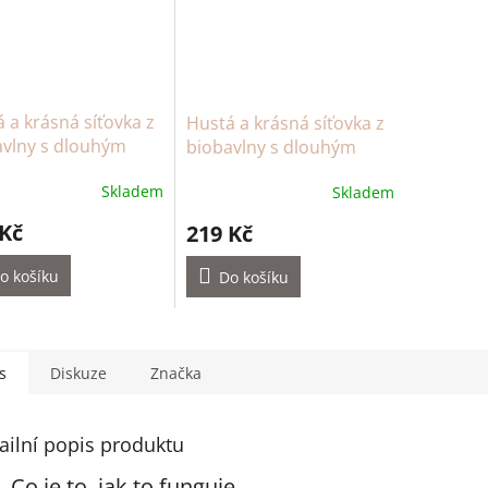
 a krásná síťovka z
Hustá a krásná síťovka z
avlny s dlouhým
biobavlny s dlouhým
m – natural
uchem – černá
Skladem
Skladem
 Kč
219 Kč
o košíku
Do košíku
s
Diskuze
Značka
ailní popis produktu
Co je to, jak to funguje