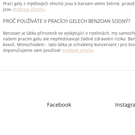
Prací gely z mýdlových ořechů jsou k barvám velmi šetrné, protož
jsou
Mýdlové ořechy
.
PROČ POUŽÍVÁTE V PRACÍCH GELECH BENZOAN SODNÝ?
Benzoan je látka přirozeně se vyskytující v rostlinách, my samo
našem pracím gelu ale nepředstavuje žádné zdravotní riziko. Be
kvasit. Mimochodem - tato látka je schválený konzervant i pro bi
doporučujeme vám používat
mýdlové ořechy
.
Facebook
Instagr