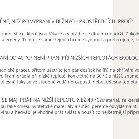
NĚ, NEŽ PO VYPRÁNÍ V BĚŽNÝCH PROSTŘEDCÍCH. PROČ?
odní silice, které jsou těkavé a v prádle se dlouho neudrží. Cokoli
ími alergeny. Tomu se samozřejmě chceme vyhnout a preferujeme, k
 OD 40 °C? NENÍ PRANÍ PŘI NIŽŠÍCH TEPLOTÁCH EKOLOGI
cké práce), přitom ušetříte jen pár desítek halířů na ohřívání vo
. Praní prádla při nízké teplotě, konkrétně na 30 °C a nižší, zname
tělesné tuky se ve studené vodě nerozpustí, neboť tělesná teplota 
 SE MAJÍ PRÁT NA NIŽŠÍ TEPLOTU NEŽ 40 °C?
Materiál, ze které
 jsou také směsi. Syntetické materiály a směsi pereme obvykle na 40
Vlnu a hedvábí je vhodné prát zvlášť a použít co nejšetrnější přípr