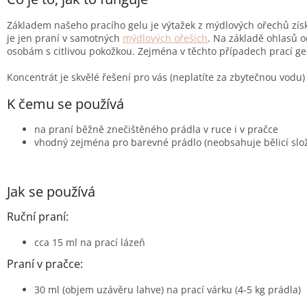
Základem našeho pracího gelu je výtažek z mýdlových ořechů získ
je jen praní v samotných
mýdlových ořeších
. Na základě ohlasů 
osobám s citlivou pokožkou. Zejména v těchto případech prací g
Koncentrát je skvělé řešení pro vás (neplatíte za zbytečnou vodu)
K čemu se používá
na praní běžně znečištěného prádla v ruce i v pračce
vhodný zejména pro barevné prádlo (neobsahuje bělicí slo
Jak se používá
Ruční praní:
cca 15 ml na prací lázeň
Praní v pračce:
30 ml (objem uzávěru lahve) na prací várku (4-5 kg prádla)