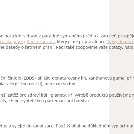
 pokaždé radovat z parádně vypraného prádla a zároveň prospěje
ro ekopraní
i
Kurz ekopraní
, který jsme připravili pro
Pravý domácí
dáme besedy o šetrném praní. Rádi také zodpovíme vaše dotazy, napi
ční činidlo (EDDS), silikát, denaturovaný líh, xanthanová guma, př
at alergickou reakci), benzoan sodný.
nší zátěž pro zdraví lidí i planety. Při výrobě produktů používáme 
y, chlór, syntetickou parfemaci ani barviva.
u a vylejte do kanalizace. Použitý obal po důkladném vypláchnut