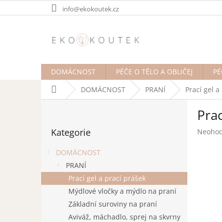
Přejít
info@ekokoutek.cz
na
obsah
DOMÁCNOST
PÉČE O TĚLO A OBLIČEJ
PÉ
Domů
DOMÁCNOST
PRANÍ
Prací gel a
P
Prac
o
Přeskočit
s
Kategorie
Průměr
Neoho
kategorie
t
hodnoc
r
produk
DOMÁCNOST
a
je
PRANÍ
n
0,0
Prací gel a prací prášek
z
n
5
í
Mýdlové vločky a mýdlo na praní
hvězdič
p
Základní suroviny na praní
a
Aviváž, máchadlo, sprej na skvrny