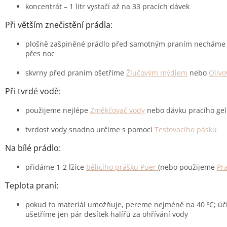
koncentrát – 1 litr vystačí až na 33 pracích dávek
Při větším znečistění prádla:
plošně zašpiněné prádlo před samotným praním necháme o
přes noc
skvrny před praním ošetříme
Žlučovým mýdlem
nebo
Oliv
Při tvrdé vodě:
použijeme nejlépe
Změkčovač vody
nebo dávku pracího gel
tvrdost vody snadno určíme s pomocí
Testovacího pásku
Na bílé prádlo:
přidáme 1-2 lžíce
bělicího prášku Puer
(nebo použijeme
Pr
Teplota praní:
pokud to materiál umožňuje, pereme nejméně na 40 ºC; úč
ušetříme jen pár desítek halířů za ohřívání vody