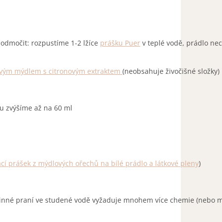
dmočit: rozpustíme 1-2 lžíce
prášku Puer
v teplé vodě, prádlo n
ovým mýdlem s citronovým extraktem
(neobsahuje živočišné složky)
u zvýšíme až na 60 ml
ací prášek z mýdlových ořechů na bílé prádlo a látkové pleny
)
inné praní ve studené vodě vyžaduje mnohem více chemie (nebo m