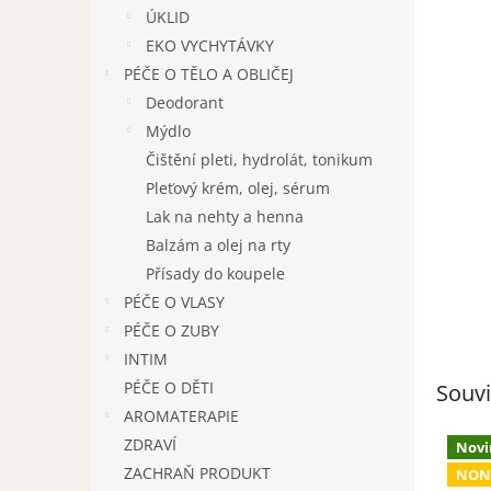
n
ÚKLID
e
EKO VYCHYTÁVKY
l
PÉČE O TĚLO A OBLIČEJ
Deodorant
Mýdlo
Čištění pleti, hydrolát, tonikum
Pleťový krém, olej, sérum
Lak na nehty a henna
Balzám a olej na rty
Přísady do koupele
PÉČE O VLASY
PÉČE O ZUBY
INTIM
PÉČE O DĚTI
Souvi
AROMATERAPIE
ZDRAVÍ
Novi
ZACHRAŇ PRODUKT
NON