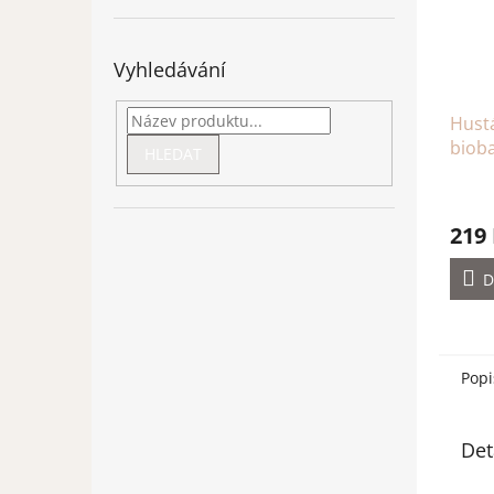
Vyhledávání
Hustá
biob
HLEDAT
uche
219
D
Popi
Det