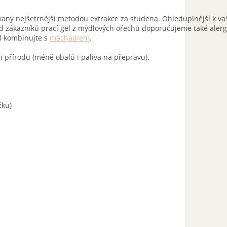
aný nejšetrnější metodou extrakce za studena. Ohleduplnější k va
od zákazníků prací gel z mýdlových ořechů doporučujeme také ale
el kombinujte s
máchadlem
.
 i přírodu (méně obalů i paliva na přepravu).
žku)