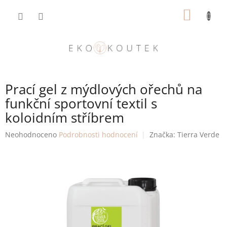
Přejít
NÁKUP
na
obsah
KOŠÍK
Prací gel z mýdlových ořechů na
funkční sportovní textil s
koloidním stříbrem
Průměrné
Neohodnoceno
Podrobnosti hodnocení
Značka:
Tierra Verde
hodnocení
produktu
je
0,0
z
5
hvězdiček.