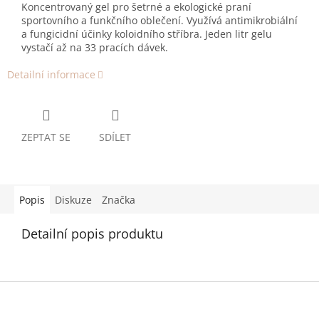
Koncentrovaný gel pro šetrné a ekologické praní
sportovního a funkčního oblečení. Využívá antimikrobiální
a fungicidní účinky koloidního stříbra. Jeden litr gelu
vystačí až na 33 pracích dávek.
Detailní informace
ZEPTAT SE
SDÍLET
Popis
Diskuze
Značka
Detailní popis produktu
Z
á