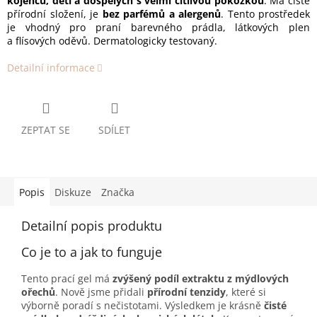
kojenců, dětí a dospělých s velmi citlivou pokožkou
. Má čistě
přírodní složení, je
bez parfémů a alergenů
. Tento prostředek
je vhodný pro praní barevného prádla, látkových plen
a flísových oděvů. Dermatologicky testovaný.
Detailní informace
ZEPTAT SE
SDÍLET
Popis
Diskuze
Značka
Detailní popis produktu
Co je to a jak to funguje
Tento prací gel má
zvýšený podíl extraktu z mýdlových
ořechů
. Nově jsme přidali
přírodní tenzidy
, které si
výborně poradí s nečistotami. Výsledkem je krásně
čisté