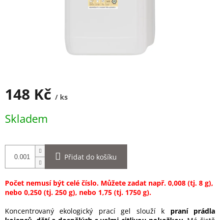
148 Kč
/ ks
Měrná
Skladem
cena:
Přidat do košíku
Počet nemusí být celé číslo. Můžete zadat např. 0,008 (tj. 8 g),
nebo 0,250 (tj. 250 g), nebo 1,75 (tj. 1750 g).
Koncentrovaný ekologický prací gel slouží k
praní prádla