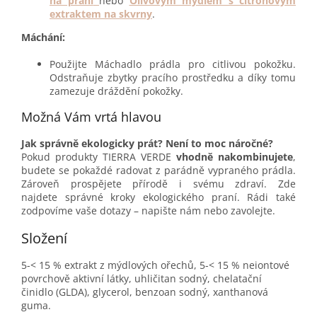
na praní
nebo
Olivovým mýdlem s citronovým
extraktem na skvrny
.
Máchání:
Použijte Máchadlo prádla pro citlivou pokožku.
Odstraňuje zbytky pracího prostředku a díky tomu
zamezuje dráždění pokožky.
Možná Vám vrtá hlavou
Jak správně ekologicky prát? Není to moc náročné?
Pokud produkty TIERRA VERDE
vhodně nakombinujete
,
budete se pokaždé radovat z parádně vypraného prádla.
Zároveň prospějete přírodě i svému zdraví. Zde
najdete
správné kroky ekologického praní
. Rádi také
zodpovíme vaše dotazy – napište nám nebo zavolejte.
Složení
5-< 15 % extrakt z mýdlových ořechů, 5-< 15 % neiontové
povrchově aktivní látky, uhličitan sodný, chelatační
činidlo (GLDA), glycerol, benzoan sodný, xanthanová
guma.