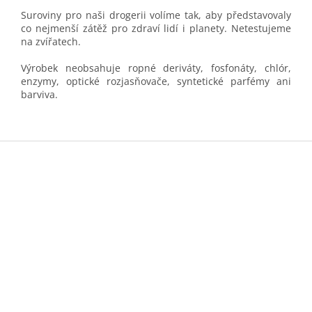
Suroviny pro naši drogerii volíme tak, aby představovaly
co nejmenší zátěž pro zdraví lidí i planety. Netestujeme
na zvířatech.
Výrobek neobsahuje ropné deriváty, fosfonáty, chlór,
enzymy, optické rozjasňovače, syntetické parfémy ani
barviva.
Z
á
p
a
t
í