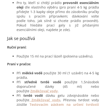
Pro ty, kteří si chtějí prádlo
provonět esenciálním
oleji
dle vlastního výběru (pro praní 4-5 kg prádla
přidejte 1-3 kapky oleje přímo do zásobníku pračky
spolu s pracím přípravkem; dávkování volte
podle toho, jak silně si chcete prádlo provonět).
Pokud hledáte prací gely s již přidanými
esenciálními oleji, najdete je zde).
Jak se používá
Ruční praní:
Použijte 15 ml na prací lázeň (polovina uzávěru).
Praní v pračce:
Při
měkké vodě
použijte 30 ml (1 uzávěr) na 4-5 kg
prádla.
Při
středně tvrdé vodě
použijte 1,5násobek
doporučené dávky (45 ml) nebo
použijte
Změkčovač vody
.
Při
tvrdé vodě
dávku gelu zdvojnásobte nebo
použijte
Změkčovač vody
.
Přesnou tvrdost vody
zjistíte
Testovacím páskem na určení tvrdosti