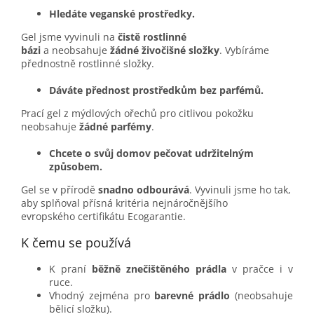
Hledáte veganské prostředky.
Gel jsme vyvinuli na
čistě rostlinné
bázi
a neobsahuje
žádné živočišné složky
. Vybíráme
přednostně rostlinné složky.
Dáváte přednost prostředkům bez parfémů.
Prací gel z mýdlových ořechů pro citlivou pokožku
neobsahuje
žádné parfémy
.
Chcete o svůj domov pečovat udržitelným
způsobem.
Gel se v přírodě
snadno odbourává
. Vyvinuli jsme ho tak,
aby splňoval přísná kritéria nejnáročnějšího
evropského
certifikátu Ecogarantie
.
K čemu se používá
K praní
běžně znečištěného prádla
v pračce i v
ruce.
Vhodný zejména pro
barevné prádlo
(neobsahuje
bělicí složku).