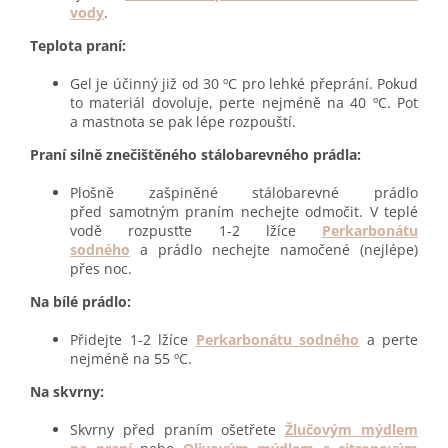
vody
.
Teplota praní:
Gel je účinný již od 30 ºC pro lehké přeprání. Pokud
to materiál dovoluje, perte nejméně na 40 ºC. Pot
a mastnota se pak lépe rozpouští.
Praní silně znečištěného stálobarevného prádla:
Plošně zašpiněné stálobarevné prádlo
před samotným praním nechejte odmočit. V teplé
vodě rozpusťte 1-2 lžíce
Perkarbonátu
sodného
a prádlo nechejte namočené (nejlépe)
přes noc.
Na bílé prádlo:
Přidejte 1-2 lžíce
Perkarbonátu sodného
a perte
nejméně na 55 ºC.
Na skvrny:
Skvrny před praním ošetřete
Žlučovým mýdlem