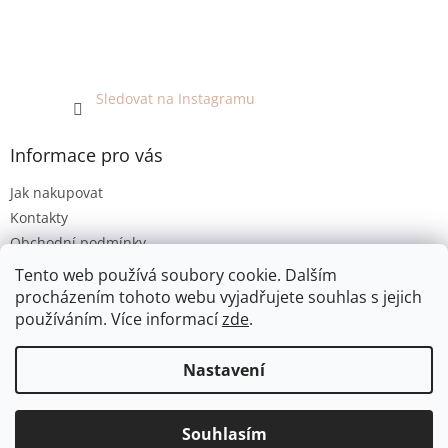
Sledovat na Instagramu
Informace pro vás
Jak nakupovat
Kontakty
Obchodní podmínky
Podmínky ochrany osobních údajů
Tento web používá soubory cookie. Dalším
procházením tohoto webu vyjadřujete souhlas s jejich
používáním. Více informací
zde
.
Vytvořil Shoptet
Nastavení
Copyright 2026
EKO KOUTEK
. Všechna práva vyhrazena.
Jsme bezobalový prodej v Olomouci. E-shop umožňuje pouze
Souhlasím
Upravit nastavení cookies
osobní odběr. Děkujeme za pochopení :-)