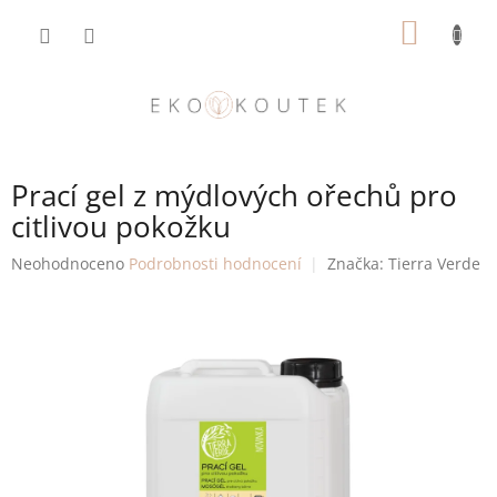
Přejít
NÁKUP
na
obsah
KOŠÍK
Prací gel z mýdlových ořechů pro
citlivou pokožku
Průměrné
Neohodnoceno
Podrobnosti hodnocení
Značka:
Tierra Verde
hodnocení
produktu
je
0,0
z
5
hvězdiček.