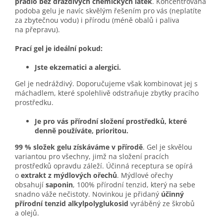
prádlo bez dráždivých chemických látek
. Koncentrovaná
podoba gelu je navíc skvělým řešením pro vás (neplatíte
za zbytečnou vodu) i přírodu (méně obalů i paliva
na přepravu).
Prací gel je ideální pokud:
Jste ekzematici a alergici.
Gel je nedráždivý. Doporučujeme však kombinovat jej s
máchadlem, které spolehlivě odstraňuje zbytky pracího
prostředku.
Je pro vás přírodní složení prostředků, které
denně používáte, prioritou.
99 % složek gelu získáváme v přírodě
. Gel je skvělou
variantou pro všechny, jimž na složení pracích
prostředků opravdu záleží. Účinná receptura se opírá
o
extrakt z mýdlových ořechů
. Mýdlové ořechy
obsahují
saponin
, 100% přírodní tenzid, který na sebe
snadno váže nečistoty. Novinkou je přidaný
účinný
přírodní tenzid alkylpolyglukosid
vyráběný ze škrobů
a olejů.