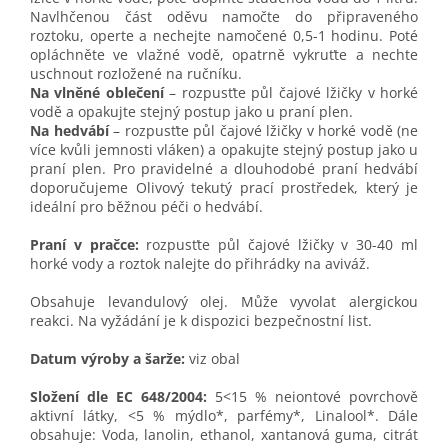
Navlhčenou část oděvu namočte do připraveného
roztoku, operte a nechejte namočené 0,5-1 hodinu. Poté
opláchněte ve vlažné vodě, opatrně vykruťte a nechte
uschnout rozložené na ručníku.
Na vlněné oblečení
– rozpusťte půl čajové lžičky v horké
vodě a opakujte stejný postup jako u praní plen.
Na hedvábí
– rozpusťte půl čajové lžičky v horké vodě (ne
více kvůli jemnosti vláken) a opakujte stejný postup jako u
praní plen. Pro pravidelné a dlouhodobé praní hedvábí
doporučujeme Olivový tekutý prací prostředek, který je
ideální pro běžnou péči o hedvábí.
Praní v pračce:
rozpusťte půl čajové lžičky v 30-40 ml
horké vody a roztok nalejte do přihrádky na aviváž.
Obsahuje levandulový olej. Může vyvolat alergickou
reakci. Na vyžádání je k dispozici bezpečnostní list.
Datum výroby a šarže:
viz obal
Složení dle EC 648/2004:
5<15 % neiontové povrchově
aktivní látky, <5 % mýdlo*, parfémy*, Linalool*. Dále
obsahuje: Voda, lanolin, ethanol, xantanová guma, citrát