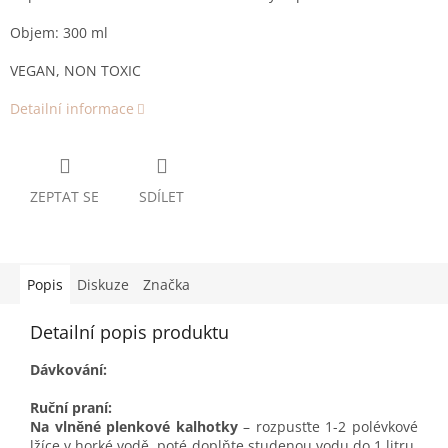
Objem: 300 ml
VEGAN, NON TOXIC
Detailní informace
ZEPTAT SE
SDÍLET
Popis
Diskuze
Značka
Detailní popis produktu
Dávkování:
Ruční praní:
Na vlněné plenkové kalhotky
– rozpusťte 1-2 polévkové
lžíce v horké vodě, poté doplňte studenou vodu do 1 litru.