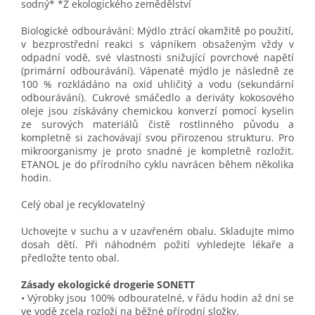
sodný* *Z ekologického zemědělství
Biologické odbourávání: Mýdlo ztrácí okamžitě po použití,
v bezprostřední reakci s vápníkem obsaženým vždy v
odpadní vodě, své vlastnosti snižující povrchové napětí
(primární odbourávání). Vápenaté mýdlo je následně ze
100 % rozkládáno na oxid uhličitý a vodu (sekundární
odbourávání). Cukrové smáčedlo a deriváty kokosového
oleje jsou získávány chemickou konverzí pomocí kyselin
ze surových materiálů čistě rostlinného původu a
kompletně si zachovávají svou přirozenou strukturu. Pro
mikroorganismy je proto snadné je kompletně rozložit.
ETANOL je do přírodního cyklu navrácen během několika
hodin.
Celý obal je recyklovatelný
Uchovejte v suchu a v uzavřeném obalu. Skladujte mimo
dosah dětí. Při náhodném požití vyhledejte lékaře a
předložte tento obal.
Zásady ekologické drogerie SONETT
• Výrobky jsou 100% odbouratelné, v řádu hodin až dní se
ve vodě zcela rozloží na běžné přírodní složky.