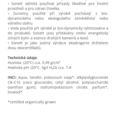
• Sonett odmítá používat přísady škodlivé pro životní
prostředí a pro zdraví člověka.
• Suroviny použité při výrobě pocházejí z bio-
dynamického nebo ekologického zemědělství nebo
volného sběru
• Voda použitá při výrobě je bio-dynamicky rytmizována a
do produktů Sonett jsou přidávány směsi energeticky
silných bylin a esence drahých kamenů a kovů
• Sonett je jako jediný výrobce ekodrogerie držitelem
dvou ekocertifikátů.
Technické údaje:
Hustota: (20°C) cca. 0,99 g/cm³
Hodnota pH: (20°C, 5g/l H₂O) cca. 7-8
INCI:
Aqua, lanolin, potassium soap*, alkylpolyglucoside
C8–C16 (coco glucoside), cetyl alcohol, polysaccharide
(xanthan gum), sodium/potassium citrate, parfum*,
linalool*
*certified organically grown