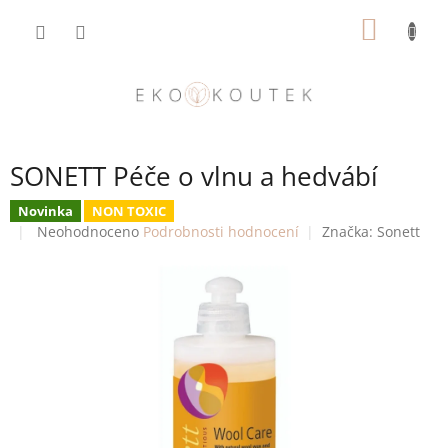
Přejít
NÁKUP
na
obsah
KOŠÍK
SONETT Péče o vlnu a hedvábí
Novinka
NON TOXIC
Průměrné
Neohodnoceno
Podrobnosti hodnocení
Značka:
Sonett
hodnocení
produktu
je
0,0
z
5
hvězdiček.