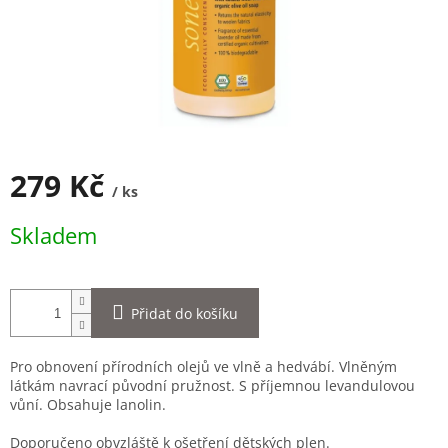
279 Kč
/ ks
Měrná
Skladem
cena:
Přidat do košíku
Pro obnovení přírodních olejů ve vlně a hedvábí. Vlněným
látkám navrací původní pružnost. S příjemnou levandulovou
vůní. Obsahuje lanolin.
Doporučeno obvzláště k ošetření dětských plen.