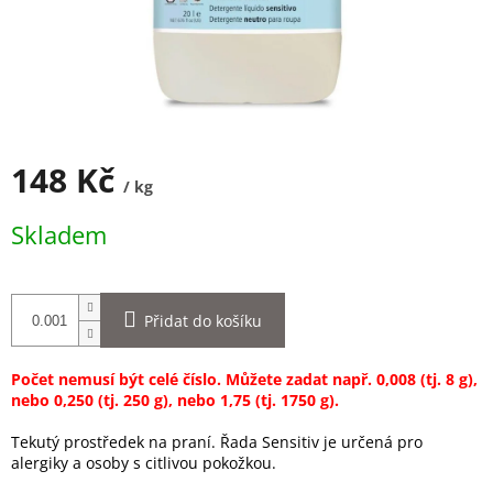
148 Kč
/ kg
Měrná
Skladem
cena:
Přidat do košíku
Počet nemusí být celé číslo. Můžete zadat např. 0,008 (tj. 8 g),
nebo 0,250 (tj. 250 g), nebo 1,75 (tj. 1750 g).
Tekutý prostředek na praní.
Řada Sensitiv je určená pro
alergiky a osoby s citlivou pokožkou
.