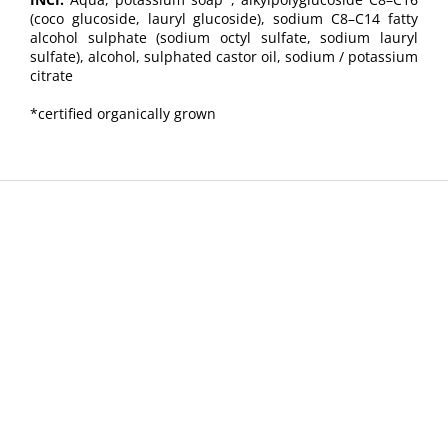
(coco glucoside, lauryl glucoside), sodium C8–C14 fatty
alcohol sulphate (sodium octyl sulfate, sodium lauryl
sulfate), alcohol, sulphated castor oil, sodium / potassium
citrate
*certified organically grown
Z
á
p
a
t
í