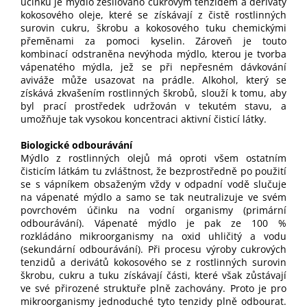
účinku je mýdlo zesilováno cukrovým tenzidem a deriváty
kokosového oleje, které se získávají z čistě rostlinných
surovin cukru, škrobu a kokosového tuku chemickými
přeměnami za pomoci kyselin. Zároveň je touto
kombinací odstraněna nevýhoda mýdlo, kterou je tvorba
vápenatého mýdla, jež se při nepřesném dávkování
aviváže může usazovat na prádle. Alkohol, který se
získává zkvašením rostlinných škrobů, slouží k tomu, aby
byl prací prostředek udržován v tekutém stavu, a
umožňuje tak vysokou koncentraci aktivní čisticí látky.
Biologické odbourávání
Mýdlo z rostlinných olejů má oproti všem ostatním
čisticím látkám tu zvláštnost, že bezprostředně po použití
se s vápníkem obsaženým vždy v odpadní vodě slučuje
na vápenaté mýdlo a samo se tak neutralizuje ve svém
povrchovém účinku na vodní organismy (primární
odbourávání). Vápenaté mýdlo je pak ze 100 %
rozkládáno mikroorganismy na oxid uhličitý a vodu
(sekundární odbourávání). Při procesu výroby cukrových
tenzidů a derivátů kokosového se z rostlinných surovin
škrobu, cukru a tuku získávají části, které však zůstávají
ve své přirozené struktuře plně zachovány. Proto je pro
mikroorganismy jednoduché tyto tenzidy plně odbourat.