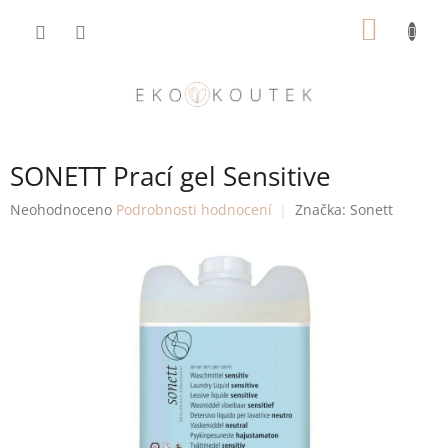
Přejít
NÁKUP
na
obsah
KOŠÍK
SONETT Prací gel Sensitive
Průměrné
Neohodnoceno
Podrobnosti hodnocení
Značka:
Sonett
hodnocení
produktu
je
0,0
z
5
hvězdiček.