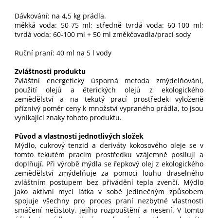
Dávkování: na 4,5 kg prádla.
měkká voda: 50-75 ml; středně tvrdá voda: 60-100 ml;
tvrdá voda: 60-100 ml + 50 ml změkčovadla/prací sody
Ruční praní: 40 ml na 5 l vody
Zvláštnosti produktu
Zvláštní energeticky úsporná metoda zmýdelňování,
použití olejů a éterických olejů z ekologického
zemědělství a na tekutý prací prostředek vyloženě
příznivý poměr ceny k množství vypraného prádla, to jsou
vynikající znaky tohoto produktu.
Původ a vlastnosti jednotlivých složek
Mýdlo, cukrový tenzid a deriváty kokosového oleje se v
tomto tekutém pracím prostředku vzájemně posilují a
doplňují. Při výrobě mýdla se řepkový olej z ekologického
zemědělství zmýdelňuje za pomoci louhu draselného
zvláštním postupem bez přivádění tepla zvenčí. Mýdlo
jako aktivní mycí látka v sobě jedinečným způsobem
spojuje všechny pro proces praní nezbytné vlastnosti
smáčení nečistoty, jejího rozpouštění a nesení. V tomto