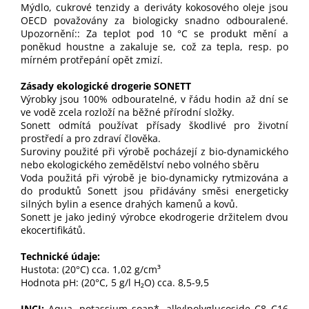
Mýdlo, cukrové tenzidy a deriváty kokosového oleje jsou
OECD považovány za biologicky snadno odbouralené.
Upozornění:: Za teplot pod 10 °C se produkt mění a
poněkud houstne a zakaluje se, což za tepla, resp. po
mírném protřepání opět zmizí.
Zásady ekologické drogerie SONETT
Výrobky jsou 100% odbouratelné, v řádu hodin až dní se
ve vodě zcela rozloží na běžné přírodní složky.
Sonett odmítá používat přísady škodlivé pro životní
prostředí a pro zdraví člověka.
Suroviny použité při výrobě pocházejí z bio-dynamického
nebo ekologického zemědělství nebo volného sběru
Voda použitá při výrobě je bio-dynamicky rytmizována a
do produktů Sonett jsou přidávány směsi energeticky
silných bylin a esence drahých kamenů a kovů.
Sonett je jako jediný výrobce ekodrogerie držitelem dvou
ekocertifikátů.
Technické údaje:
Hustota: (20°C) cca. 1,02 g/cm³
Hodnota pH: (20°C, 5 g/l H₂O) cca. 8,5-9,5
INCI:
Aqua, potassium soap*, alkylpolyglucoside C8–C16