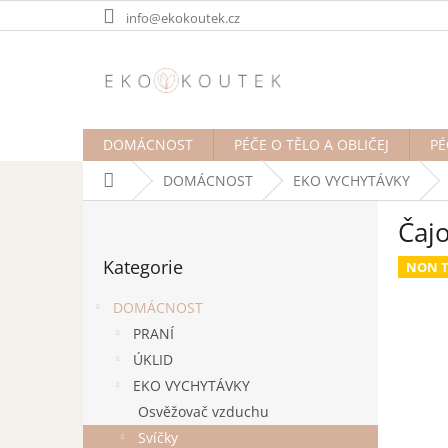
Přejít
info@ekokoutek.cz
na
obsah
DOMÁCNOST
PÉČE O TĚLO A OBLIČEJ
PÉ
Domů
DOMÁCNOST
EKO VYCHYTÁVKY
P
Čaj
o
Přeskočit
s
Kategorie
kategorie
NON T
t
r
DOMÁCNOST
a
PRANÍ
n
ÚKLID
n
í
EKO VYCHYTÁVKY
p
Osvěžovač vzduchu
a
Svíčky