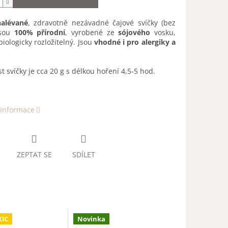
alévané
, zdravotně nezávadné čajové svíčky (bez
Jsou
100% přírodní
, vyrobené ze
sójového
vosku,
 biologicky rozložitelný. Jsou
vhodné i pro alergiky a
.
 svíčky je cca 20 g s délkou hoření 4,5-5 hod.
 informace
ZEPTAT SE
SDÍLET
IC
Novinka