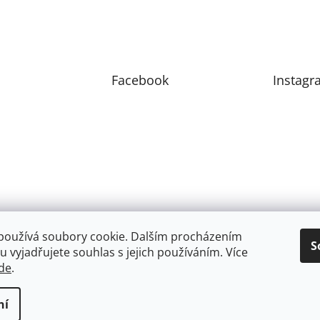
Facebook
Instagr
používá soubory cookie. Dalším procházením
S
 vyjadřujete souhlas s jejich používáním. Více
de
.
ní
zena.
Upravit nastavení cookies