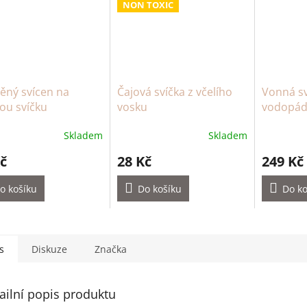
NON TOXIC
ěný svícen na
Čajová svíčka z včelího
Vonná sv
ou svíčku
vosku
vodopád 
niaouli, 
Skladem
Skladem
červený 
hodin)
č
28 Kč
249 Kč
o košíku
Do košíku
Do ko
s
Diskuze
Značka
ailní popis produktu