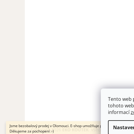
Z
á
p
a
t
í
Tento web 
tohoto webu
informací
z
Jsme bezobalový prodej v Olomouci. E-shop umožňuje pouze osobní odběr.
Nastave
Copyright 2026
EKO KOUTEK
. Všechna práva vyhra
Děkujeme za pochopení :-)