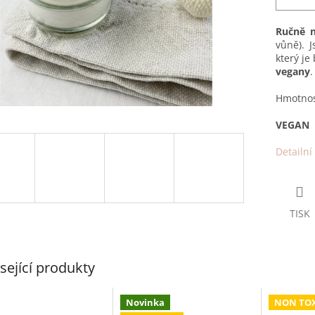
Ručně n
vůně). 
který je
vegany
Hmotnost
VEGAN
Detailní
TISK
sející produkty
Novinka
NON TOX