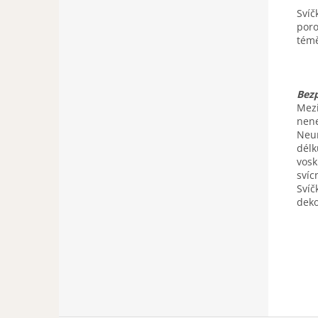
Sví
poro
tém
Bez
Mezi
nen
Neum
délk
vosk
sví
Svíč
deko