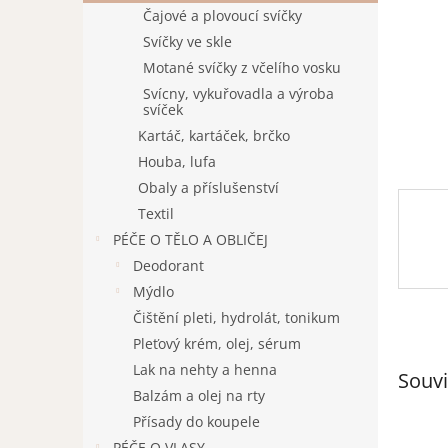
n
Čajové a plovoucí svíčky
e
Svíčky ve skle
l
Motané svíčky z včelího vosku
Svícny, vykuřovadla a výroba
svíček
Kartáč, kartáček, brčko
Houba, lufa
Obaly a příslušenství
Textil
PÉČE O TĚLO A OBLIČEJ
Deodorant
Mýdlo
Čištění pleti, hydrolát, tonikum
Pleťový krém, olej, sérum
Lak na nehty a henna
Souvi
Balzám a olej na rty
Přísady do koupele
PÉČE O VLASY