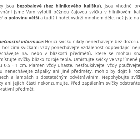
čky jsou
bezobalové (bez hliníkového kalíšku)
, jsou vhodné pr
vnání jsme Vám vyfotili běžnou čajovou svíčku v hliníkovém kalí
ěř
o polovinu větší
a tudíž i hořet vydrží mnohem déle, než jste na č
pečnostní informace:
Hořící svíčku nikdy nenechávejte bez dozoru.
 hořícími svíčkami vždy ponechávejte vzdálenost odpovídající ne
echávejte na, nebo v blízkosti předmětů, které se mohou sna
ísťujte svíčky blízko zdroje tepla. Umisťujte svíčky ve vzpřímen
u 0,5 - 1 cm. Plamen vždy uhaste, nesfoukávejte. Vždy používejt
u nenechávejte zápalky ani jiné předměty, mohlo by dojít k roz
cnech a lampách s dostatečným odvětráváním. Nepohybujte svíč
ky ani jejich části nekonzumujte. Před zapálením svíčky odstraňte
rativní předmět.