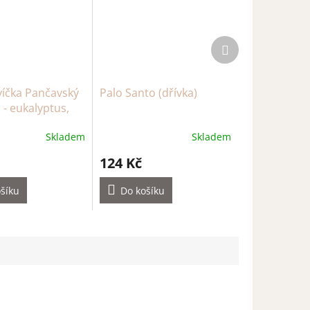
Další
produkt
íčka Pančavský
Palo Santo (dřívka)
- eukalyptus,
borovice,
Skladem
Skladem
tymián (min. 12
124 Kč
šíku
Do košíku