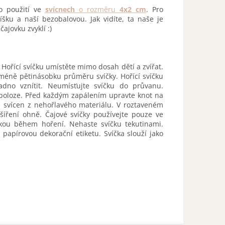
o použití ve
svícnech
o rozměru
4x2 cm
. Pro
šku a naší bezobalovou. Jak vidíte, ta naše je
ajovku zvyklí :)
 Hořící svíčku umístěte mimo dosah dětí a zvířat.
jméně pětinásobku průměru svíčky. Hořící svíčku
dno vznítit. Neumísťujte svíčku do průvanu.
é poloze. Před každým zapálením upravte knot na
e svícen z nehořlavého materiálu. V roztaveném
šíření ohně. Čajové svíčky používejte pouze ve
kou během hoření. Nehaste svíčku tekutinami.
 papírovou dekorační etiketu. Svíčka slouží jako