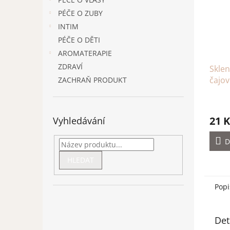
PÉČE O ZUBY
INTIM
PÉČE O DĚTI
AROMATERAPIE
ZDRAVÍ
Sklen
čajov
ZACHRAŇ PRODUKT
21 K
Vyhledávání
D
HLEDAT
Popi
Det