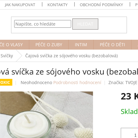
JAK NAKUPOVAT
KONTAKTY
OBCHODNÍ PODMÍNKY
P
HLEDAT
ČE O VLASY
PÉČE O ZUBY
INTIM
PÉČE O DĚTI
Svíčky
Čajová svíčka ze sójového vosku (bezobalová)
ová svíčka ze sójového vosku (bezoba
Průměrné
Neohodnoceno
Podrobnosti hodnocení
Značka:
TVOJE
OXIC
hodnocení
23 
produktu
je
0,0
Měrná
Skla
z
cena:
5
hvězdiček.