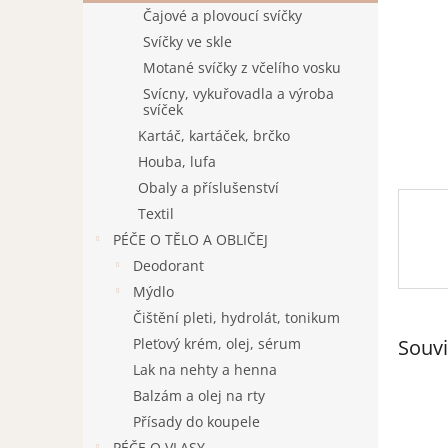
n
Čajové a plovoucí svíčky
e
Svíčky ve skle
l
Motané svíčky z včelího vosku
Svícny, vykuřovadla a výroba
svíček
Kartáč, kartáček, brčko
Houba, lufa
Obaly a příslušenství
Textil
PÉČE O TĚLO A OBLIČEJ
Deodorant
Mýdlo
Čištění pleti, hydrolát, tonikum
Souvi
Pleťový krém, olej, sérum
Lak na nehty a henna
Balzám a olej na rty
Přísady do koupele
PÉČE O VLASY