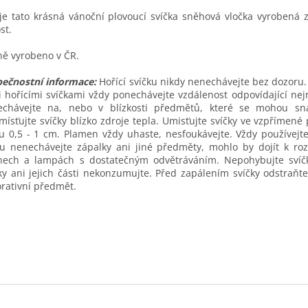
je tato krásná vánoční plovoucí svíčka sněhová vločka vyrobená 
st.
ě vyrobeno v ČR.
pečnostní informace:
Hořící svíčku nikdy nenechávejte bez dozoru.
 hořícími svíčkami vždy ponechávejte vzdálenost odpovídající ne
echávejte na, nebo v blízkosti předmětů, které se mohou sna
ísťujte svíčky blízko zdroje tepla. Umisťujte svíčky ve vzpřímen
u 0,5 - 1 cm. Plamen vždy uhaste, nesfoukávejte. Vždy používejt
u nenechávejte zápalky ani jiné předměty, mohlo by dojít k roz
cnech a lampách s dostatečným odvětráváním. Nepohybujte svíč
ky ani jejich části nekonzumujte. Před zapálením svíčky odstraňte
rativní předmět.