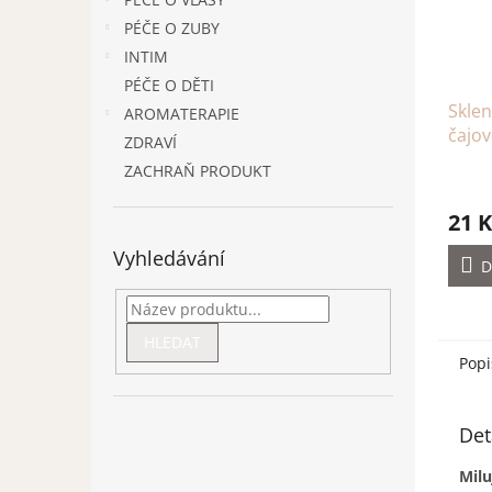
PÉČE O ZUBY
INTIM
PÉČE O DĚTI
Sklen
AROMATERAPIE
čajov
ZDRAVÍ
ZACHRAŇ PRODUKT
21 K
Vyhledávání
D
HLEDAT
Popi
Det
Milu