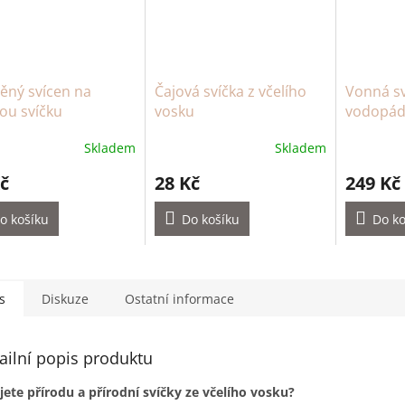
ěný svícen na
Čajová svíčka z včelího
Vonná sv
ou svíčku
vosku
vodopád 
niaouli, 
Skladem
Skladem
červený 
hodin)
č
28 Kč
249 Kč
o košíku
Do košíku
Do ko
s
Diskuze
Ostatní informace
ailní popis produktu
jete přírodu a přírodní svíčky ze včelího vosku?