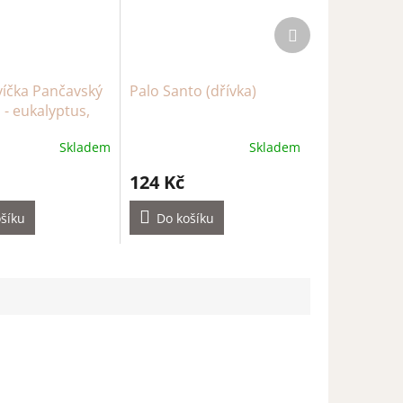
Další
produkt
íčka Pančavský
Palo Santo (dřívka)
- eukalyptus,
borovice,
Skladem
Skladem
tymián (min. 12
124 Kč
šíku
Do košíku