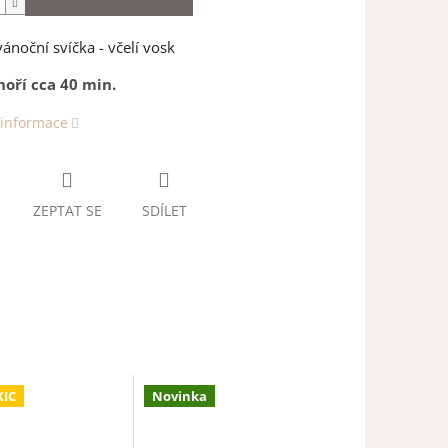
ánoční svíčka - včelí vosk
hoří cca 40 min.
 informace
ZEPTAT SE
SDÍLET
IC
Novinka