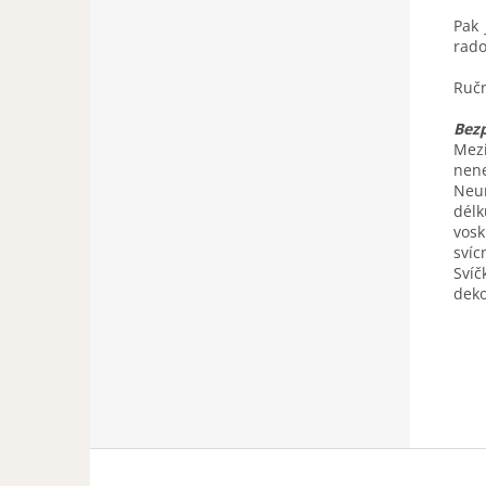
Pak 
rado
Ručn
Bez
Mezi
nen
Neum
délk
vosk
sví
Svíč
deko
Z
á