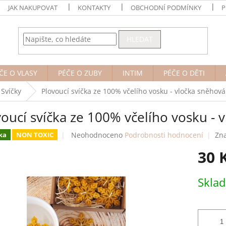
JAK NAKUPOVAT
KONTAKTY
OBCHODNÍ PODMÍNKY
P
HLEDAT
ČE O VLASY
PÉČE O ZUBY
INTIM
PÉČE O DĚTI
Svíčky
Plovoucí svíčka ze 100% včelího vosku - vločka sněhová
oucí svíčka ze 100% včelího vosku - 
Průměrné
Neohodnoceno
Podrobnosti hodnocení
Zn
ka
NON TOXIC
hodnocení
30 
produktu
je
0,0
Měrná
Skla
z
cena:
5
hvězdiček.