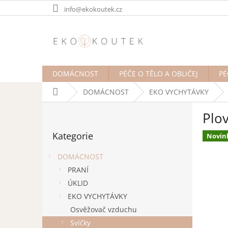
Přejít
info@ekokoutek.cz
na
obsah
DOMÁCNOST
PÉČE O TĚLO A OBLIČEJ
PÉ
Domů
DOMÁCNOST
EKO VYCHYTÁVKY
P
Plov
o
Přeskočit
s
Kategorie
kategorie
Novin
t
r
DOMÁCNOST
a
PRANÍ
n
ÚKLID
n
í
EKO VYCHYTÁVKY
p
Osvěžovač vzduchu
a
Svíčky