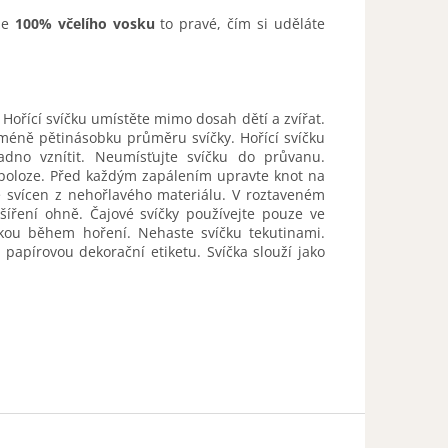
ze
100% včelího vosku
to pravé, čím si uděláte
 Hořící svíčku umístěte mimo dosah dětí a zvířat.
jméně pětinásobku průměru svíčky. Hořící svíčku
dno vznítit. Neumísťujte svíčku do průvanu.
é poloze. Před každým zapálením upravte knot na
e svícen z nehořlavého materiálu. V roztaveném
šíření ohně. Čajové svíčky používejte pouze ve
kou během hoření. Nehaste svíčku tekutinami.
 papírovou dekorační etiketu. Svíčka slouží jako