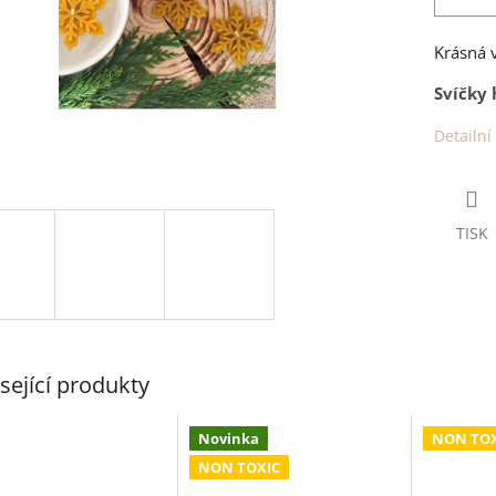
Krásná v
Svíčky 
Detailní
TISK
sející produkty
Novinka
NON TOX
NON TOXIC